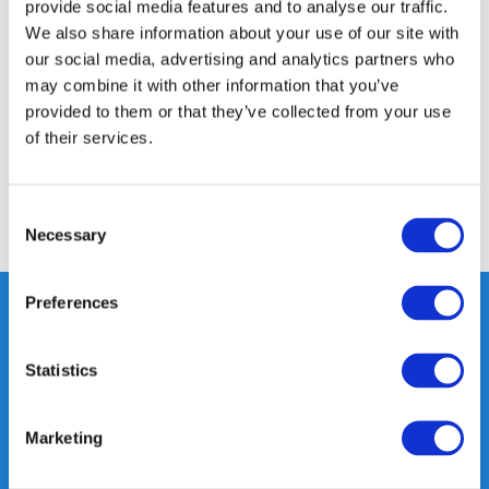
provide social media features and to analyse our traffic.
Productomschrijving
We also share information about your use of our site with
our social media, advertising and analytics partners who
may combine it with other information that you’ve
Specificaties
provided to them or that they’ve collected from your use
of their services.
Reviews
Consent
Delen
Necessary
Selection
Preferences
Heeft u vragen, neem gerust
Statistics
contact met ons op.
Out of the box met klanten meedenken
Marketing
is onze kracht.