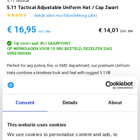
5.11 Tactical
5.11 Tactical Adjustable Uniform Hat / Cap Zwart
Bekijk alles Hoofdbedekking (alle)
€ 16,95
€ 14,01
Excl. btw
Incl. btw
Op voorraad: BIJ GEARPOINT
OP WERKDAGEN VOOR 15:00U BESTELD, DEZELFDE DAG
VERZONDEN
Perfect for any police, fire, or EMS department, our premium Uniform
Hats combine a timeless look and feel with rugged 5.11®
craftsmanship....
Toon meer
GRATIS LEVERING VANAF € 100
Consent
Details
About
14 DAGEN RETOURTERMIJN
350m2 FYSIEKE WINKEL
24/7 ONLINE WINKELEN
This website uses cookies
We use cookies to personalise content and ads, to