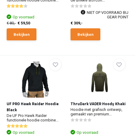
functionele hoodie combine...
de unieke stofcon...
NIET OP VOORRAAD BIJ
Op voorraad
GEAR POINT
€ 80,-
€ 59,50
€ 309,-
Bekijken
Bekijken
UF PRO Hawk Raider Hoodie
ThruDark VADER Hoody Khaki
Black
Hoodie met grafisch ontwerp,
gemaakt van premium...
De UF Pro Hawk Raider
functionele hoodie combine...
Op voorraad
Op voorraad