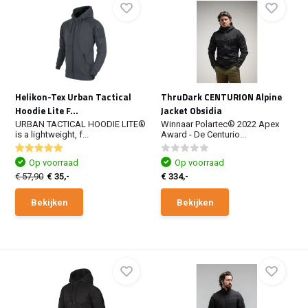
Helikon-Tex Urban Tactical
ThruDark CENTURION Alpine
Hoodie Lite F...
Jacket Obsidia
URBAN TACTICAL HOODIE LITE®
Winnaar Polartec® 2022 Apex
is a lightweight, f...
Award - De Centurio...
Op voorraad
Op voorraad
€ 57,90
€ 35,-
€ 334,-
Bekijken
Bekijken