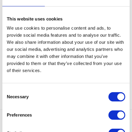
This website uses cookies
We use cookies to personalise content and ads, to
provide social media features and to analyse our traffic.
We also share information about your use of our site with
UF PRO Hawk Raider Hoodie
Rab Equipment Modulus
our social media, advertising and analytics partners who
Dark Navy
Hoody Black
De UF Pro Hawk Raider
Voeg warmte, vochtafvoer en
may combine it with other information that you’ve
functionele hoodie combine...
ongehinderde mobilit...
provided to them or that they’ve collected from your use
of their services.
Op voorraad
Op voorraad
€ 80,-
€ 119,-
Bekijken
Bekijken
Consent
Necessary
Selection
Preferences