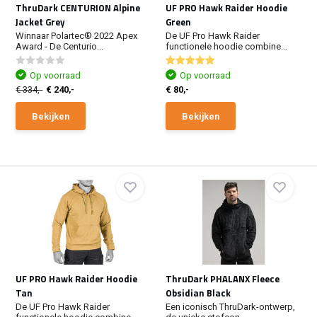
ThruDark CENTURION Alpine
UF PRO Hawk Raider Hoodie
Jacket Grey
Green
Winnaar Polartec® 2022 Apex
De UF Pro Hawk Raider
Award - De Centurio...
functionele hoodie combine...
Op voorraad
Op voorraad
€ 334,-
€ 240,-
€ 80,-
Bekijken
Bekijken
UF PRO Hawk Raider Hoodie
ThruDark PHALANX Fleece
Tan
Obsidian Black
De UF Pro Hawk Raider
Een iconisch ThruDark-ontwerp,