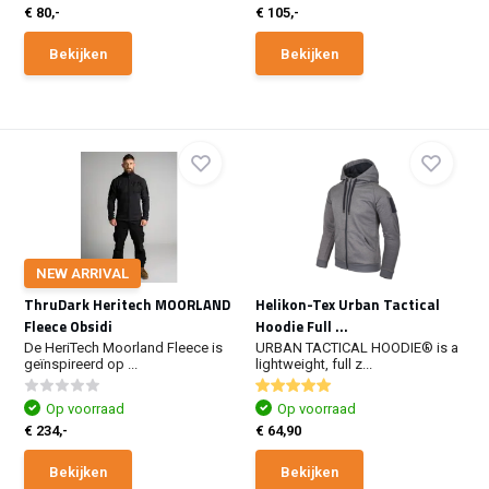
€ 80,-
€ 105,-
Bekijken
Bekijken
NEW ARRIVAL
ThruDark Heritech MOORLAND
Helikon-Tex Urban Tactical
Fleece Obsidi
Hoodie Full ...
De HeriTech Moorland Fleece is
URBAN TACTICAL HOODIE® is a
geïnspireerd op ...
lightweight, full z...
Op voorraad
Op voorraad
€ 234,-
€ 64,90
Bekijken
Bekijken