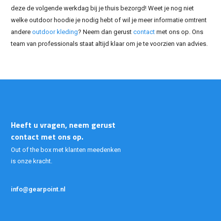
deze de volgende werkdag bij je thuis bezorgd! Weet je nog niet
welke outdoor hoodie je nodig hebt of wil je meer informatie omtrent
andere
outdoor kleding
? Neem dan gerust
contact
met ons op. Ons
team van professionals staat altijd klaar om je te voorzien van advies.
Heeft u vragen, neem gerust
contact met ons op.
Out of the box met klanten meedenken
is onze kracht.
info@gearpoint.nl