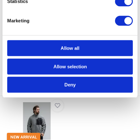
Statistics
Marketing
ThruDark VADER Hoody
Rab Equipment Superflux
Obsedian Black
Hoody FULL Black
Hoodie met grafisch ontwerp,
Of je nu de heuvels verkent of
gemaakt van premium...
een berg beklimt,...
Allow all
Op voorraad
Op voorraad
€ 105,-
€ 119,-
Allow selection
Bekijken
Bekijken
Deny
NEW ARRIVAL