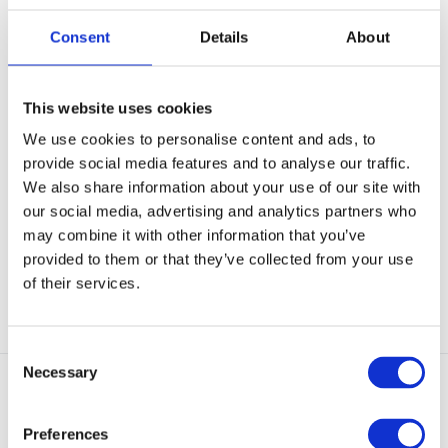
Consent
Details
About
This website uses cookies
GearPoint IFAK Basic Set - TQ
CarePlus First Aid Kit -
We use cookies to personalise content and ads, to
Orange (al...
Compact
provide social media features and to analyse our traffic.
LET OP: Pouch wordt NIET
Compacte, handzame set met
meegeleverd! Het gaat h...
een basispakket EHBO-...
We also share information about your use of our site with
our social media, advertising and analytics partners who
Niet op voorraad
Op voorraad
may combine it with other information that you’ve
€ 138,50
€ 23,95
provided to them or that they’ve collected from your use
of their services.
Bekijken
Bekijken
Consent
Necessary
Selection
Preferences