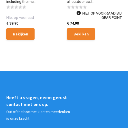
including therma...
all outdoor acti...
NIET OP VOORRAAD BIJ
Niet op voorraad
GEAR POINT
€ 39,90
€ 74,90
Bekijken
Bekijken
Heeft u vragen, neem gerust
contact met ons op.
Out of the box met klanten meedenken
is onze kracht.