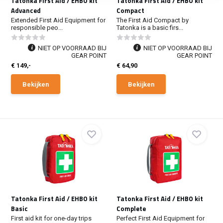
Tatonka First Aid / EHBO kit
Tatonka First Aid / EHBO kit
Advanced
Compact
Extended First Aid Equipment for
The First Aid Compact by
responsible peo...
Tatonka is a basic firs...
NIET OP VOORRAAD BIJ
NIET OP VOORRAAD BIJ
GEAR POINT
GEAR POINT
€ 149,-
€ 64,90
Bekijken
Bekijken
Tatonka First Aid / EHBO kit
Tatonka First Aid / EHBO kit
Basic
Complete
First aid kit for one-day trips
Perfect First Aid Equipment for