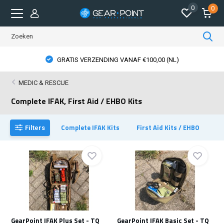
0
0
RATIS VERZENDING VANAF €100,00 (NL)
GEAR
MEDIC & RESCUE
Complete IFAK, First Aid / EHBO Kits
Complete IFAK Kits
First Aid Kits / EHBO
Filters
GearPoint IFAK Plus Set - TQ
GearPoint IFAK Basic Set - TQ