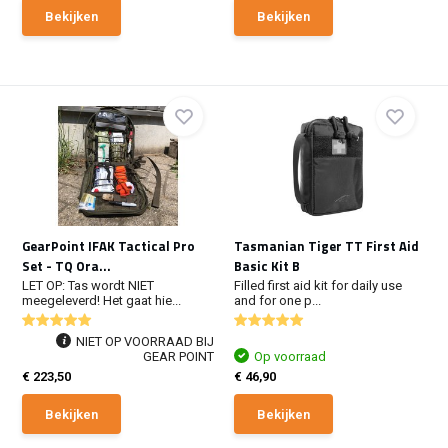
Bekijken
Bekijken
GearPoint IFAK Tactical Pro
Tasmanian Tiger TT First Aid
Set - TQ Ora...
Basic Kit B
LET OP: Tas wordt NIET
Filled first aid kit for daily use
meegeleverd! Het gaat hie...
and for one p...
NIET OP VOORRAAD BIJ
GEAR POINT
Op voorraad
€ 223,50
€ 46,90
Bekijken
Bekijken