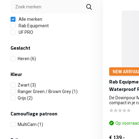
Alle merken
Rab Equipment
UF PRO
Geslacht
Heren
(6)
NEW ARRIVA
Kleur
Rab Equipme
Zwart
(3)
Waterproof P
Ranger Green / Brown Grey
(1)
De Downpour Mo
Grijs
(2)
compact in je ru
Camouflage patroon
Op voorraa
MultiCam
(1)
€ 139,-