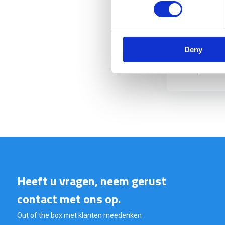
De UF PRO Mons
ontwikkeld...
NIET OP VO
Deny
€ 339,50
Heeft u vragen, neem gerust
contact met ons op.
Out of the box met klanten meedenken