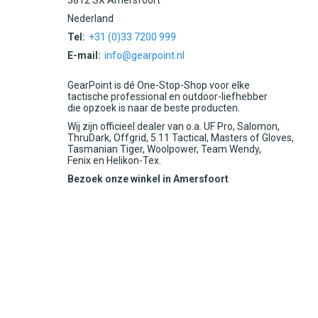
3812 SX Amersfoort
Nederland
Tel:
+31 (0)33 7200 999
E-mail:
info@gearpoint.nl
GearPoint is dé One-Stop-Shop voor elke
tactische professional en outdoor-liefhebber
die opzoek is naar de beste producten.
Wij zijn officieel dealer van o.a. UF Pro, Salomon,
ThruDark, Offgrid, 5.11 Tactical, Masters of Gloves,
Tasmanian Tiger, Woolpower, Team Wendy,
Fenix en Helikon-Tex.
Bezoek onze winkel in Amersfoort