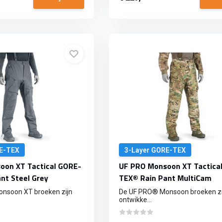
E-TEX
3-Layer GORE-TEX
oon XT Tactical GORE-
UF PRO Monsoon XT Tactica
nt Steel Grey
TEX® Rain Pant MultiCam
nsoon XT broeken zijn
De UF PRO® Monsoon broeken zij
ontwikke...