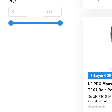
Prijs
-
3-Layer GOR
UF PRO Mons
TEX® Rain Pa
De UF PRO® Mo
vooral ontwi...