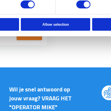
oon broeken zijn vooral
ORRAAD BIJ GEAR POINT
Allow selection
Bekijken
Wil je snel antwoord op
jouw vraag? VRAAG HET
"OPERATOR MIKE"