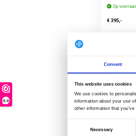
Op voorraa
€ 395,-
Consent
This website uses cookies
We use cookies to personalis
9,6
information about your use of
other information that you’ve
3-Layer GOR
Consent
UF PRO Mons
Necessary
Selection
TEX® Rain Pa