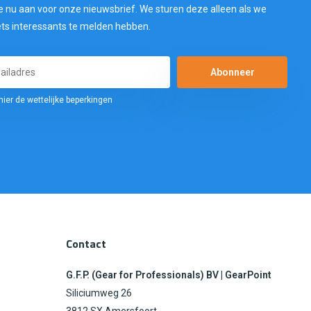
e nu aan voor onze nieuwsbrief. We sturen deze alleen als we
ets interessants te melden hebben.
Abonneer
hier de wettelijke beperkingen
Contact
G.F.P. (Gear for Professionals) BV | GearPoint
Siliciumweg 26