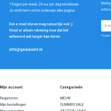
Meld j
7 Dagen per week, 24 uur per dag bereikbaar.
echt i
Je vindt hem rechts onderaan elke pagina.
Een e-mail sturen mag natuurlijk ook ;)
Houd er alleen rekening mee dat het
* Lees 
antwoord wat langer kan duren.
info@gearpoint.nl
Mijn account
Categorieën
Registreren
NIEUW
Mijn bestellingen
SUMMER SALE