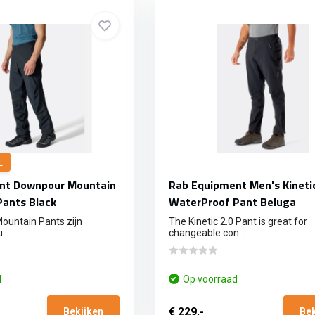
L
nt Downpour Mountain
Rab Equipment Men's Kinetic
ants Black
WaterProof Pant Beluga
untain Pants zijn
The Kinetic 2.0 Pant is great for
...
changeable con...
d
Op voorraad
€ 229,-
Bekijken
Bek