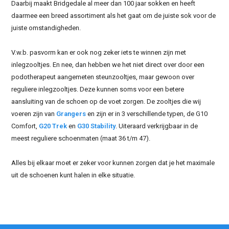
Daarbij maakt Bridgedale al meer dan 100 jaar sokken en heeft
daarmee een breed assortiment als het gaat om de juiste sok voor de
juiste omstandigheden.
V.w.b. pasvorm kan er ook nog zeker iets te winnen zijn met
inlegzooltjes. En nee, dan hebben we het niet direct over door een
podotherapeut aangemeten steunzooltjes, maar gewoon over
reguliere inlegzooltjes. Deze kunnen soms voor een betere
aansluiting van de schoen op de voet zorgen. De zooltjes die wij
voeren zijn van
Grangers
en zijn er in 3 verschillende typen, de G10
Comfort,
G20 Trek
en
G30 Stability
. Uiteraard verkrijgbaar in de
meest reguliere schoenmaten (maat 36 t/m 47).
Alles bij elkaar moet er zeker voor kunnen zorgen dat je het maximale
uit de schoenen kunt halen in elke situatie.