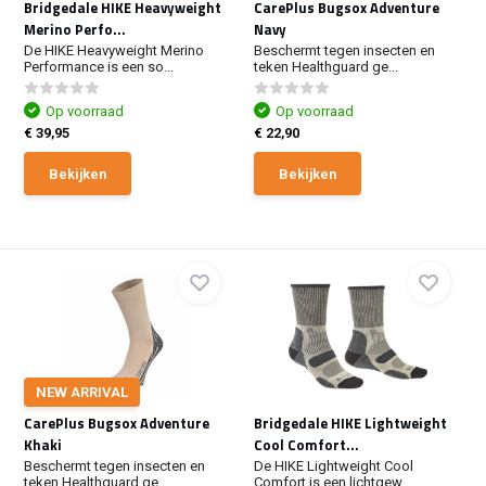
Bridgedale HIKE Heavyweight
CarePlus Bugsox Adventure
Merino Perfo...
Navy
De HIKE Heavyweight Merino
Beschermt tegen insecten en
Performance is een so...
teken Healthguard ge...
Op voorraad
Op voorraad
€ 39,95
€ 22,90
Bekijken
Bekijken
NEW ARRIVAL
CarePlus Bugsox Adventure
Bridgedale HIKE Lightweight
Khaki
Cool Comfort...
Beschermt tegen insecten en
De HIKE Lightweight Cool
teken Healthguard ge...
Comfort is een lichtgew...