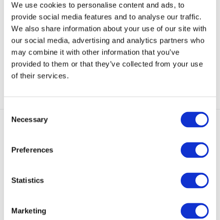
Woolpower Socks Classic 200
Salomon Forces Socks QUEST
We use cookies to personalise content and ads, to
Pine Green
Knee Black
provide social media features and to analyse our traffic.
Perfect voor alle dagen te
De QUEST Knee is het Zwitserse
dragen. De Woolpower ...
zakmes onder de s...
We also share information about your use of our site with
our social media, advertising and analytics partners who
Op voorraad
Op voorraad
may combine it with other information that you’ve
€ 19,50
€ 24,90
provided to them or that they’ve collected from your use
of their services.
Bekijken
Bekijken
Consent
Necessary
Selection
Preferences
Statistics
Woolpower Socks Classic 600
Woolpower Socks Protection
Black
400 FR Anthra
Super sokken om tijdens koude
Socks have insulating terry knit in
Marketing
dagen te dragen! D...
feet and sha...