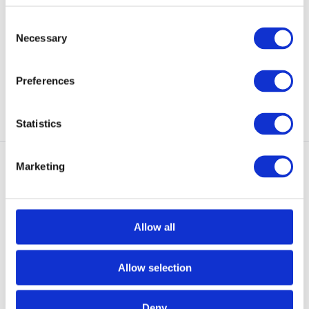
Raptor Green
Green
De dunne en vederlichte GARM
De Balaclava 200 heeft 1
Consent
Balaclava 2.0 besch...
opening die aangepast k...
Necessary
Selection
Niet op voorraad
Op voorraad
€ 36,95
€ 41,50
Preferences
Bekijken
Bekijken
Statistics
Marketing
Allow all
BUFF Coolnet UV+ Solid Night
Woolpower Balaclava Lite
Blue
Black
Allow selection
De Coolnet UV+ is de
De aansluitende bivakmuts. Dun,
multifunctionele accessoire...
maar biedt nog s...
Deny