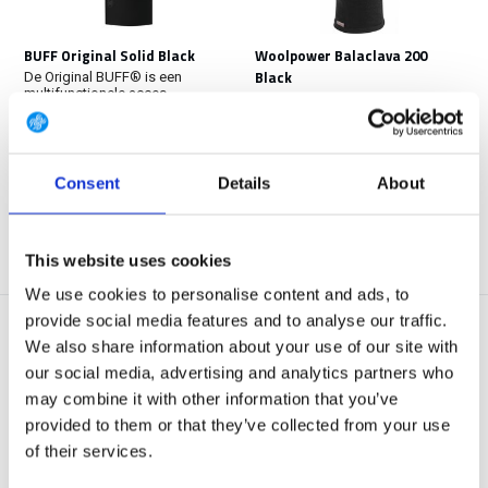
BUFF Original Solid Black
Woolpower Balaclava 200
Black
De Original BUFF® is een
multifunctionele acces...
De Balaclava 200 heeft 1
opening die aangepast k...
Op voorraad
Niet op voorraad
€ 18,90
€ 41,50
Consent
Details
About
Bekijken
Bekijken
This website uses cookies
We use cookies to personalise content and ads, to
provide social media features and to analyse our traffic.
We also share information about your use of our site with
our social media, advertising and analytics partners who
may combine it with other information that you’ve
provided to them or that they’ve collected from your use
of their services.
NFM Garm 2.0 Balaclava FR
Woolpower Balaclava 200 Pine