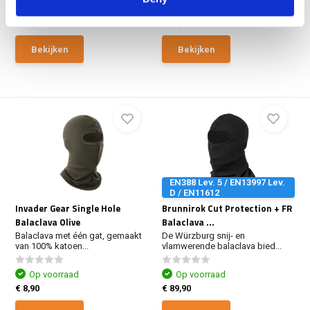
Op voorraad
Op voorraad
€ 18,90
€ 41,50
Bekijken
Bekijken
EN388 Lev. 5 / EN13997 Lev.
D / EN11612
Invader Gear Single Hole
Brunnirok Cut Protection + FR
Balaclava Olive
Balaclava ...
Balaclava met één gat, gemaakt
De Würzburg snij- en
van 100% katoen...
vlamwerende balaclava bied...
Op voorraad
Op voorraad
€ 8,90
€ 89,90