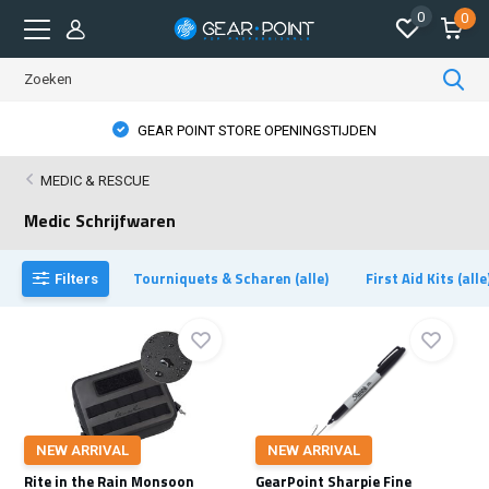
0
0
GEAR POINT STORE OPENINGSTIJDEN
MEDIC & RESCUE
Medic Schrijfwaren
Tourniquets & Scharen (alle)
First Aid Kits (alle
Filters
NEW ARRIVAL
NEW ARRIVAL
Rite in the Rain Monsoon
GearPoint Sharpie Fine