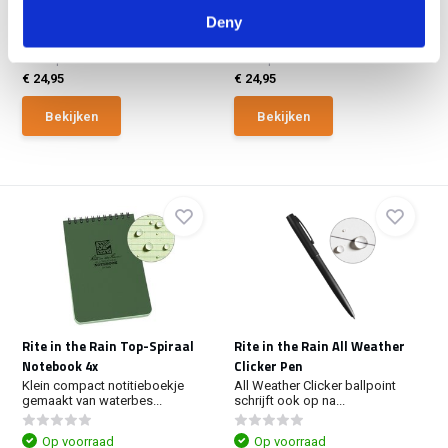
Rite in the Rain All Weather
Rite in the Rain All Weather
Durable Pen Desert ...
Durable Pen Olive
Deny
Niet op voorraad
Niet op voorraad
€ 24,95
€ 24,95
Bekijken
Bekijken
Rite in the Rain Top-Spiraal
Rite in the Rain All Weather
Notebook 4x
Clicker Pen
Klein compact notitieboekje
All Weather Clicker ballpoint
gemaakt van waterbes...
schrijft ook op na...
Op voorraad
Op voorraad