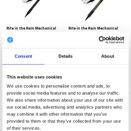
Rite in the Rain Mechanical
Rite in the Rain Mechanical
Clicker Penc
Clicker Penc
Rite in the Rain Mechanical
Rite in the Rain Mechanical
Clicker Pencil 1.3 B...
Clicker Pencil 1.3 O...
Consent
Details
About
Op voorraad
Op voorraad
€ 17,50
€ 17,50
Bekijken
Bekijken
This website uses cookies
We use cookies to personalise content and ads, to
provide social media features and to analyse our traffic.
We also share information about your use of our site with
our social media, advertising and analytics partners who
may combine it with other information that you’ve
provided to them or that they’ve collected from your use
of their services.