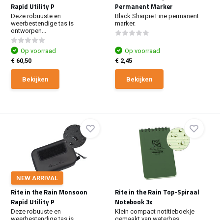
Rapid Utility P
Permanent Marker
Deze robuuste en
Black Sharpie Fine permanent
weerbestendige tas is
marker.
ontworpen...
Op voorraad
Op voorraad
€ 60,50
€ 2,45
Bekijken
Bekijken
NEW ARRIVAL
Rite in the Rain Monsoon
Rite in the Rain Top-Spiraal
Rapid Utility P
Notebook 3x
Deze robuuste en
Klein compact notitieboekje
weerbestendige tas is
gemaakt van waterbes...