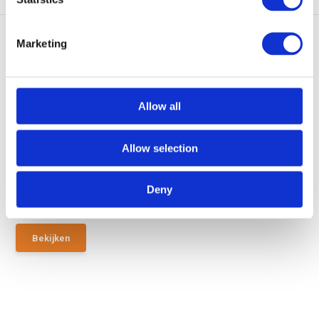
Marketing
Allow all
UF PRO Urban Polo Shirt Chive
Green
Allow selection
DON’T SWEAT IT… but even if you
do, the incr...
Deny
Op voorraad
€ 49,-
€ 32,50
Bekijken