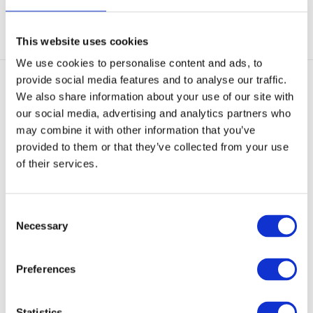
Bekijken
Bekijken
This website uses cookies
We use cookies to personalise content and ads, to
provide social media features and to analyse our traffic.
We also share information about your use of our site with
our social media, advertising and analytics partners who
may combine it with other information that you’ve
provided to them or that they’ve collected from your use
of their services.
UF PRO Urban Polo Shirt
5.11 Tactical Professional
Brown Grey
Polo Silver T
DON’T SWEAT IT… but even if you
The original 5.11® Professional
do, the incr...
Polo is a longs...
Consent
Necessary
Selection
Op voorraad
Op voorraad
€ 49,-
€ 61,95
Preferences
Bekijken
Bekijken
Statistics