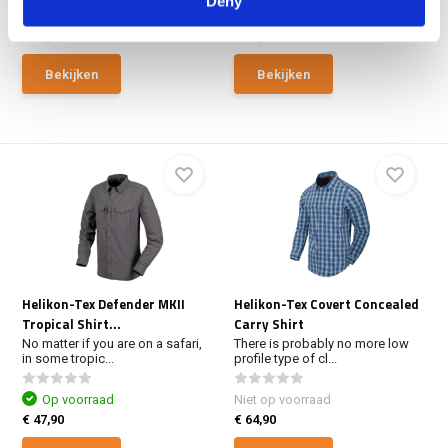
Deny
Niet op voorraad
Op voorraad
€ 67,90
€ 64,90
Bekijken
Bekijken
Helikon-Tex Defender MKII
Helikon-Tex Covert Concealed
Tropical Shirt...
Carry Shirt
No matter if you are on a safari,
There is probably no more low
in some tropic...
profile type of cl...
Op voorraad
Niet op voorraad
€ 47,90
€ 64,90