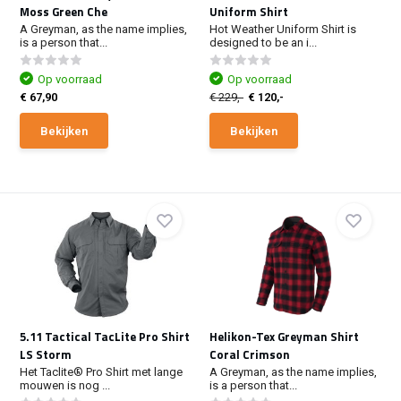
Moss Green Che
Uniform Shirt
A Greyman, as the name implies,
Hot Weather Uniform Shirt is
is a person that...
designed to be an i...
Op voorraad
Op voorraad
€ 67,90
€ 229,-
€ 120,-
Bekijken
Bekijken
5.11 Tactical TacLite Pro Shirt
Helikon-Tex Greyman Shirt
LS Storm
Coral Crimson
Het Taclite® Pro Shirt met lange
A Greyman, as the name implies,
mouwen is nog ...
is a person that...