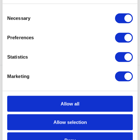
LS Tundr
Carry Shirt...
Het Taclite® Pro Shirt met lange
There is probably no more low
Consent
mouwen is nog ...
profile type of cl...
Necessary
Selection
Op voorraad
Op voorraad
€ 74,95
€ 64,90
Preferences
Bekijken
Bekijken
Statistics
Marketing
Allow all
Helikon-Tex Greyman Shirt
Helikon-Tex Covert Concealed
Blast Blue Pla
Carry Shirt...
Allow selection
A Greyman, as the name implies,
There is probably no more low
is a person that...
profile type of cl...