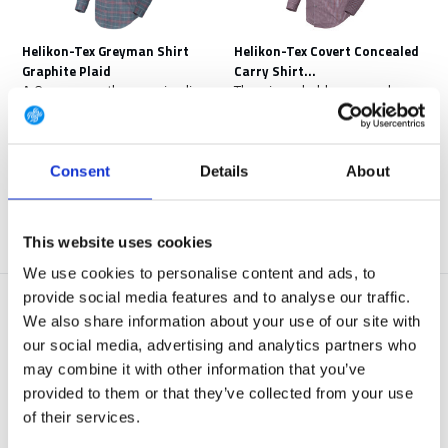
Helikon-Tex Greyman Shirt
Helikon-Tex Covert Concealed
Graphite Plaid
Carry Shirt...
A Greyman, as the name implies,
There is probably no more low
is a person that...
profile type of cl...
Op voorraad
Op voorraad
€ 67,90
€ 64,90
Consent
Details
About
Bekijken
Bekijken
This website uses cookies
We use cookies to personalise content and ads, to
provide social media features and to analyse our traffic.
We also share information about your use of our site with
our social media, advertising and analytics partners who
may combine it with other information that you’ve
provided to them or that they’ve collected from your use
of their services.
5.11 Tactical TacLite Pro Shirt
Helikon-Tex Covert Concealed