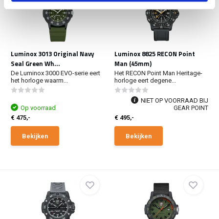
Luminox 3013 Original Navy
Luminox 8825 RECON Point
Seal Green Wh...
Man (45mm)
De Luminox 3000 EVO-serie eert
Het RECON Point Man Heritage-
het horloge waarm...
horloge eert degene...
NIET OP VOORRAAD BIJ
Op voorraad
GEAR POINT
€ 475,-
€ 495,-
Bekijken
Bekijken