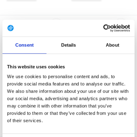
Consent
Details
About
Luminox 3581 Navy Seal
Luminox 3601 BO Navy Seal
This website uses cookies
Chronograph Black...
Foundation Bla...
We use cookies to personalise content and ads, to
De Luminox Navy SEAL
Dit volledig verduisterende Navy
Chronograph maakt indruk me...
SEAL Foundation...
provide social media features and to analyse our traffic.
We also share information about your use of our site with
NIET OP VOORRAAD BIJ
NIET OP VOORRAAD BIJ
our social media, advertising and analytics partners who
GEAR POINT
GEAR POINT
€ 615,-
€ 585,-
may combine it with other information that you’ve
provided to them or that they’ve collected from your use
Bekijken
Bekijken
of their services.