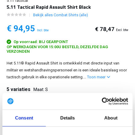
5.11 Tactical
5.11 Tactical Rapid Assault Shirt Black
Bekijk alles Combat Shirts (alle)
€ 94,95
€ 78,47
Excl. btw
Incl. btw
Op voorraad: BIJ GEARPOINT
OP WERKDAGEN VOOR 15:00U BESTELD, DEZELFDE DAG
VERZONDEN
Het 5.11® Rapid Assault Shirt is ontwikkeld met directe input van
militair en wetshandhavingspersoneel en is een ideale basislaag voor
tactisch gebruik in elke operationele setting....
Toon meer
5 variaties
Maat: S
S
M
L
XL
2XL
Consent
Details
About
GRATIS LEVERING VANAF € 100