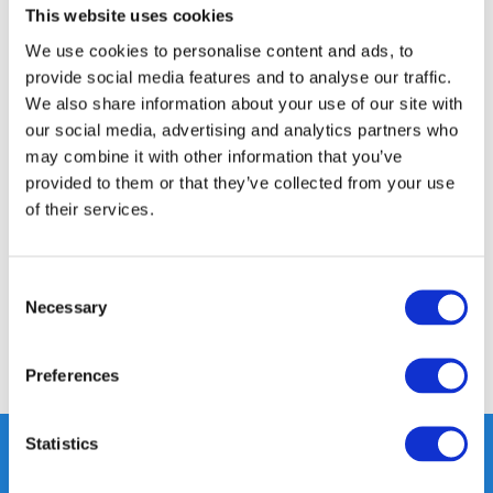
This website uses cookies
14 DAGEN RETOURTERMIJN
350m2 FYSIEKE WINKEL
We use cookies to personalise content and ads, to
provide social media features and to analyse our traffic.
24/7 ONLINE WINKELEN
We also share information about your use of our site with
our social media, advertising and analytics partners who
may combine it with other information that you’ve
Productomschrijving
provided to them or that they’ve collected from your use
of their services.
Specificaties
Consent
Reviews
Necessary
Selection
Delen
Preferences
Statistics