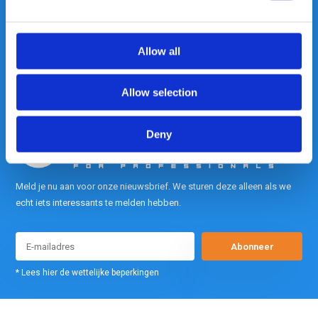
contact met ons op.
Out of the box met klanten meedenken
is onze kracht.
Allow all
info@gearpoint.nl
Allow selection
Deny
Meld je nu aan voor onze nieuwsbrief. We sturen deze alleen als we
echt iets interessants te melden hebben.
Abonneer
* Lees hier de wettelijke beperkingen