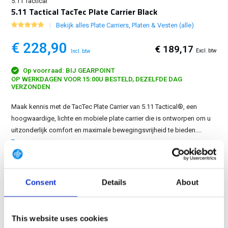
5.11 Tactical
5.11 Tactical TacTec Plate Carrier Black
Bekijk alles Plate Carriers, Platen & Vesten (alle)
€ 228,90
€ 189,17
Excl. btw
Incl. btw
Op voorraad: BIJ GEARPOINT
OP WERKDAGEN VOOR 15:00U BESTELD, DEZELFDE DAG
VERZONDEN
Maak kennis met de TacTec Plate Carrier van 5.11 Tactical®, een
hoogwaardige, lichte en mobiele plate carrier die is ontworpen om u
uitzonderlijk comfort en maximale bewegingsvrijheid te bieden....
Toon meer
GRATIS LEVERING VANAF € 100
Consent
Details
About
14 DAGEN RETOURTERMIJN
350m2 FYSIEKE WINKEL
24/7 ONLINE WINKELEN
This website uses cookies