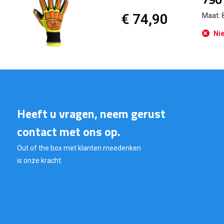
€ 74,90
Maat: 
Nie
Heeft u vragen, neem gerust
contact met ons op.
Out of the box met klanten meedenken
is onze kracht.