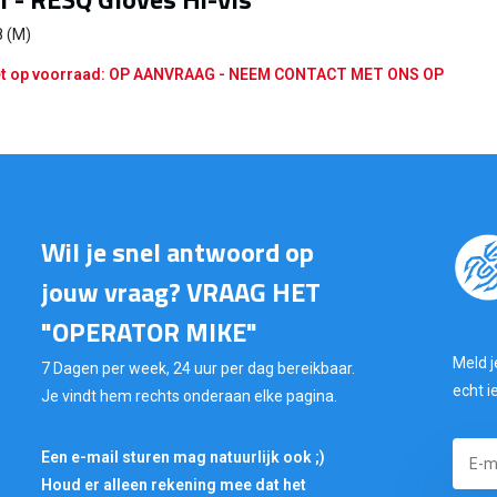
8 (M)
t op voorraad: OP AANVRAAG - NEEM CONTACT MET ONS OP
Wil je snel antwoord op
jouw vraag? VRAAG HET
"OPERATOR MIKE"
Meld j
7 Dagen per week, 24 uur per dag bereikbaar.
echt i
Je vindt hem rechts onderaan elke pagina.
Een e-mail sturen mag natuurlijk ook ;)
Houd er alleen rekening mee dat het