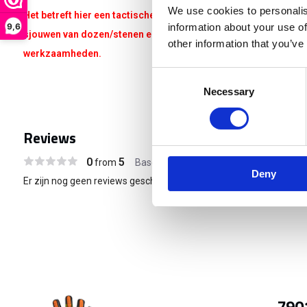
We use cookies to personalis
Het betreft hier een tactische/rescue handschoen die niet gesc
9,6
information about your use of
sjouwen van dozen/stenen en andere bouw/verhuis/verbouw/k
other information that you’ve
werkzaamheden.
Consent
Necessary
Selection
Reviews
0
5
from
Based on 0 reviews
Deny
Er zijn nog geen reviews geschreven over dit product..
7901