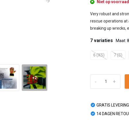
Niet op voorra
Very robust and stron
rescue operations at a
breaking up wrecks, et
7 variaties
Maat: 
6 (XS)
7 (S)
+2
-
+
GRATIS LEVERING
14 DAGEN RETO