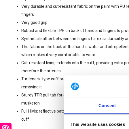
Very durable and cut-resistant fabric on the palm with PU 
fingers
Very good grip
Robust and flexible TPR on back of hand and fingers to prot
Synthetic leather between the fingers for extra durability and
The fabric on the back of the hand is water and oil repellent
which makes it very comfortable to wear
Cut-resistant lining extends into the cuff, providing extra pr
therefore the arteries.
Turtleneck-type cuff prevents dirt, glass or debris from en
removing it.
Sturdy TPR pull tab for easy donning and doffing, with openi
musketon
Consent
Full HiVis: reflective patches on fingertips, fluo fabric and f
cuff
This website uses cookies