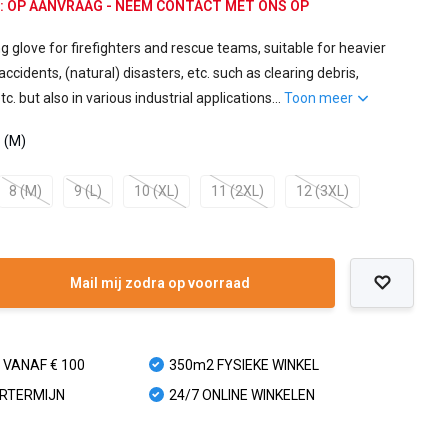
ad: OP AANVRAAG - NEEM CONTACT MET ONS OP
g glove for firefighters and rescue teams, suitable for heavier
ccidents, (natural) disasters, etc. such as clearing debris,
c. but also in various industrial applications...
Toon meer
8 (M)
8 (M)
9 (L)
10 (XL)
11 (2XL)
12 (3XL)
Mail mij zodra op voorraad
 VANAF € 100
350m2 FYSIEKE WINKEL
URTERMIJN
24/7 ONLINE WINKELEN