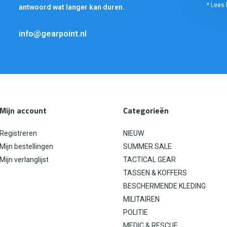
* Lees 
antwoord wat langer kan duren.
info@gearpoint.nl
Mijn account
Categorieën
Registreren
NIEUW
Mijn bestellingen
SUMMER SALE
Mijn verlanglijst
TACTICAL GEAR
TASSEN & KOFFERS
BESCHERMENDE KLEDING
MILITAIREN
POLITIE
MEDIC & RESCUE