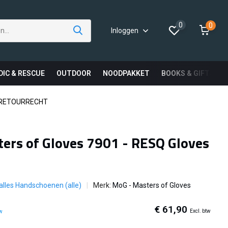
0
0
Inloggen
DIC & RESCUE
OUTDOOR
NOODPAKKET
BOOKS & GIFTS
 RETOURRECHT
ers of Gloves 7901 - RESQ Gloves
 alles Handschoenen (alle)
Merk:
MoG - Masters of Gloves
€ 61,90
Excl. btw
tw