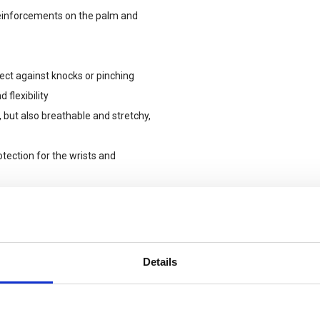
reinforcements on the palm and
ect against knocks or pinching
 flexibility
, but also breathable and stretchy,
otection for the wrists and
tering the glove, even when
ng to attach the gloves to a
Details
luo TPR, reflective piping around the