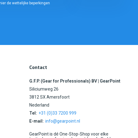
hier de wettelijke beperkingen
Contact
G.F.P. (Gear for Professionals) BV | GearPoint
Siliciumweg 26
3812 SX Amersfoort
Nederland
Tel:
+31 (0)33 7200 999
E-mail:
info@gearpoint.nl
GearPoint is dé One-Stop-Shop voor elke