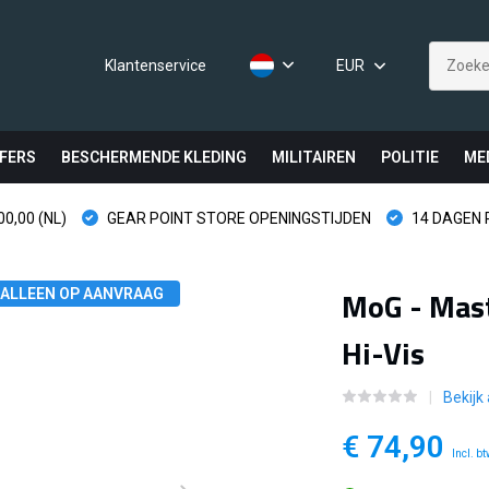
Klantenservice
EUR
FERS
BESCHERMENDE KLEDING
MILITAIREN
POLITIE
ME
0,00 (NL)
GEAR POINT STORE OPENINGSTIJDEN
14 DAGEN
MoG - Mast
ALLEEN OP AANVRAAG
Hi-Vis
Bekijk
€ 74,90
Incl. b