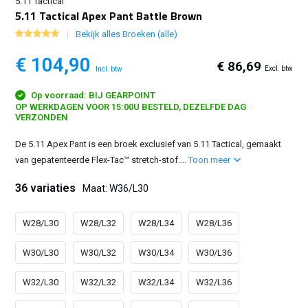
5.11 Tactical
5.11 Tactical Apex Pant Battle Brown
Bekijk alles Broeken (alle)
€ 104,90
€ 86,69
Excl. btw
Incl. btw
Op voorraad: BIJ GEARPOINT
OP WERKDAGEN VOOR 15:00U BESTELD, DEZELFDE DAG
VERZONDEN
De 5.11 Apex Pant is een broek exclusief van 5.11 Tactical, gemaakt
van gepatenteerde Flex-Tac™ stretch-stof....
Toon meer
36 variaties
Maat: W36/L30
W28/L30
W28/L32
W28/L34
W28/L36
W30/L30
W30/L32
W30/L34
W30/L36
W32/L30
W32/L32
W32/L34
W32/L36