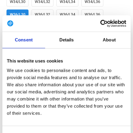
W34/L30
W34/L32
W34/L34
W34/L36
W36/L30
W36/L32
W36/L34
W36/L36
W38/L30
W38/L32
W38/L34
W38/L36
Consent
Details
About
W40/L30
W40/L32
W40/L34
W40/L36
W42/L30
W42/L32
W42/L34
W42/L36
This website uses cookies
W44/L30
W44/L32
W44/L34
W44/L36
We use cookies to personalise content and ads, to
provide social media features and to analyse our traffic.
We also share information about your use of our site with
our social media, advertising and analytics partners who
GRATIS LEVERING VANAF € 100
may combine it with other information that you’ve
14 DAGEN RETOURTERMIJN
provided to them or that they’ve collected from your use
350m2 FYSIEKE WINKEL
of their services.
24/7 ONLINE WINKELEN