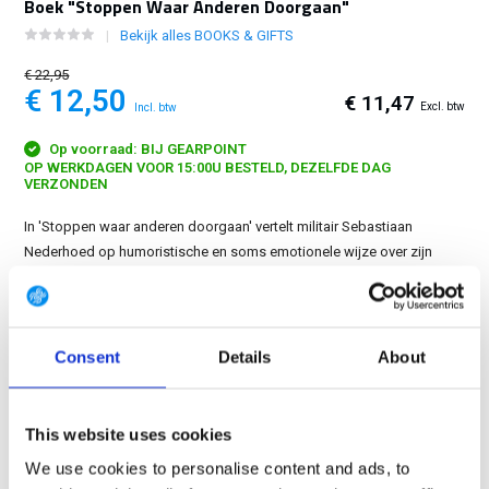
Boek "Stoppen Waar Anderen Doorgaan"
Bekijk alles BOOKS & GIFTS
€ 22,95
€ 12,50
€ 11,47
Excl. btw
Incl. btw
Op voorraad: BIJ GEARPOINT
OP WERKDAGEN VOOR 15:00U BESTELD, DEZELFDE DAG
VERZONDEN
In 'Stoppen waar anderen doorgaan' vertelt militair Sebastiaan
Nederhoed op humoristische en soms emotionele wijze over zijn
leven. Van een turbulente jeugd tot impactvolle gebeurtenissen als
verlies....
Toon meer
Consent
Details
About
GRATIS LEVERING VANAF € 100
14 DAGEN RETOURTERMIJN
350m2 FYSIEKE WINKEL
This website uses cookies
24/7 ONLINE WINKELEN
We use cookies to personalise content and ads, to