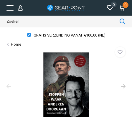
0
0
GRATIS VERZENDING VANAF €100,00 (NL)
Home