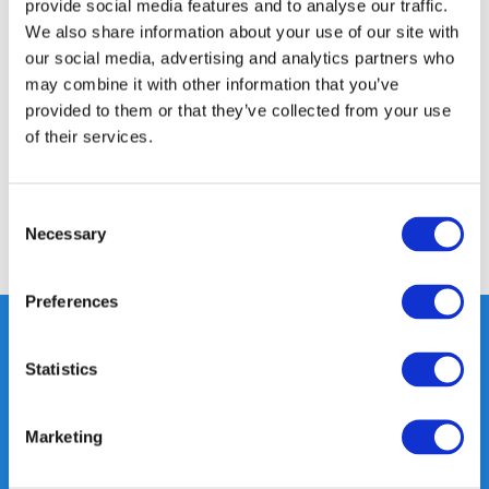
provide social media features and to analyse our traffic.
We also share information about your use of our site with
Productomschrijving
our social media, advertising and analytics partners who
may combine it with other information that you’ve
provided to them or that they’ve collected from your use
Specificaties
of their services.
Reviews
Consent
Necessary
Selection
Delen
Preferences
Statistics
Heeft u vragen, neem gerust
contact met ons op.
Marketing
Out of the box met klanten meedenken
is onze kracht.