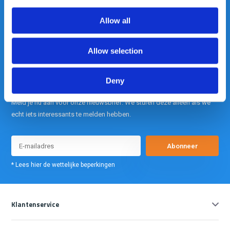
Allow all
info@gearpoint.nl
Allow selection
Deny
Meld je nu aan voor onze nieuwsbrief. We sturen deze alleen als we
echt iets interessants te melden hebben.
Abonneer
* Lees hier de wettelijke beperkingen
Klantenservice