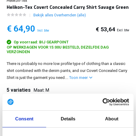
Helikon-Tex
Helikon-Tex Covert Concealed Carry Shirt Savage Green
Bekijk alles Overhemden (alle)
€ 64,90
€ 53,64
Excl. btw
Incl. btw
Op voorraad: BIJ GEARPOINT
OP WERKDAGEN VOOR 15:00U BESTELD, DEZELFDE DAG
VERZONDEN
There is probably no more low profile type of clothing than a classic
shirt combined with the denim pants, and our Covert Concealed Carry
Shirt is just the garment you need....
Toon meer
5 variaties
Maat: M
S
M
L
XL
2XL
Consent
Details
About
GRATIS LEVERING VANAF € 100