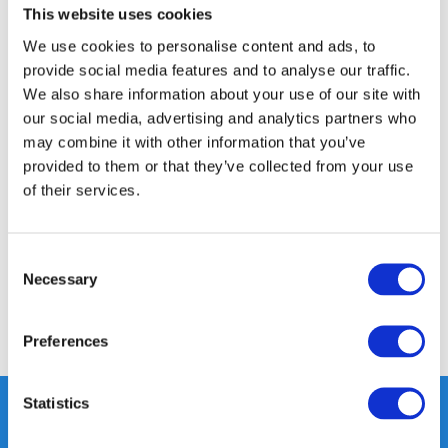
This website uses cookies
14 DAGEN RETOURTERMIJN
350m2 FYSIEKE WINKEL
We use cookies to personalise content and ads, to
provide social media features and to analyse our traffic.
24/7 ONLINE WINKELEN
We also share information about your use of our site with
our social media, advertising and analytics partners who
may combine it with other information that you’ve
Productomschrijving
provided to them or that they’ve collected from your use
of their services.
Specificaties
Consent
Reviews
Necessary
Selection
Delen
Preferences
Statistics