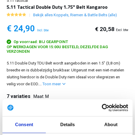
5.11 Tactical
5.11 Tactical Double Duty 1.75" Belt Kangaroo
Bekijk alles Koppels, Riemen & Battle Belts (alle)
€ 24,90
€ 20,58
Excl. btw
Incl. btw
Op voorraad: BIJ GEARPOINT
OP WERKDAGEN VOOR 15:00U BESTELD, DEZELFDE DAG
VERZONDEN
5.11 Double Duty TDU Belt wordt aangeboden in een 1.5" (3,8 cm)
breedte en is dubbelzijdig bruikbaar. Uitgerust met een niet-matelen
sluiting hierdoor is de Double Duty riem ideaal voor vliegreizen en
veilig voor de EOD....
Toon meer
7 variaties
Maat: M
S
M
L
XL
2XL
3XL
Consent
Details
About
4XL