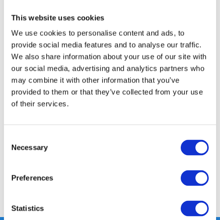
This website uses cookies
GRATIS LEVERING VANAF € 100
We use cookies to personalise content and ads, to
14 DAGEN RETOURTERMIJN
provide social media features and to analyse our traffic.
350m2 FYSIEKE WINKEL
We also share information about your use of our site with
24/7 ONLINE WINKELEN
our social media, advertising and analytics partners who
may combine it with other information that you’ve
provided to them or that they’ve collected from your use
of their services.
Productomschrijving
Specificaties
Consent
Necessary
Selection
Reviews
Preferences
Delen
Statistics