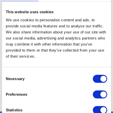
This website uses cookies
GRATIS LEVERING VANAF € 100
We use cookies to personalise content and ads, to
14 DAGEN RETOURTERMIJN
provide social media features and to analyse our traffic.
350m2 FYSIEKE WINKEL
We also share information about your use of our site with
24/7 ONLINE WINKELEN
our social media, advertising and analytics partners who
may combine it with other information that you’ve
provided to them or that they’ve collected from your use
Productomschrijving
of their services.
Specificaties
Consent
Necessary
Selection
Reviews
Preferences
Delen
Statistics