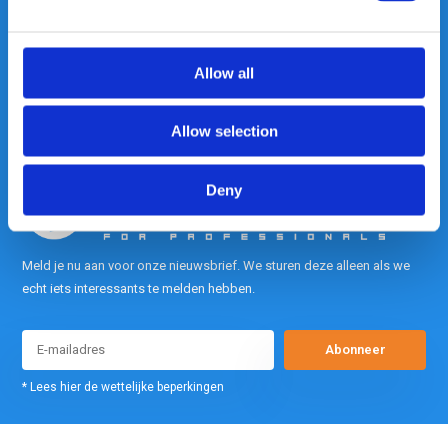
contact met ons op.
Out of the box met klanten meedenken
is onze kracht.
Allow all
info@gearpoint.nl
Allow selection
Deny
Meld je nu aan voor onze nieuwsbrief. We sturen deze alleen als we
echt iets interessants te melden hebben.
Abonneer
* Lees hier de wettelijke beperkingen