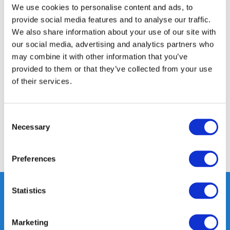
350m2 FYSIEKE WINKEL
We use cookies to personalise content and ads, to
24/7 ONLINE WINKELEN
provide social media features and to analyse our traffic.
We also share information about your use of our site with
our social media, advertising and analytics partners who
may combine it with other information that you’ve
Productomschrijving
provided to them or that they’ve collected from your use
of their services.
Specificaties
Consent
Reviews
Necessary
Selection
Delen
Preferences
Statistics
Heeft u vragen, neem gerust
Marketing