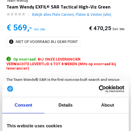
Team Wendy
Team Wendy EXFIL® SAR Tactical High-Viz Green
Bekijk alles Plate Carriers, Platen & Vesten (alle)
€ 569,-
€ 470,25
Excl. btw
Incl. btw
NIET OP VOORRAAD BIJ GEAR POINT
Op voorraad:
BIJ ONZE LEVERANCIER
VERWACHTE LEVERTIJD 6 TOT 8 WEKEN (Mits op voorraad bij
leverancier)
The Team Wendy® SAR is the first purpose-built search and rescue
helmet to provide tactical accessory mounting capabilities, including
a standard NVG shroud, while meeting key industrial and
mountaineering performance standards....
Toon meer
Consent
Details
About
GRATIS LEVERING VANAF € 100
14 DAGEN RETOURTERMIJN
This website uses cookies