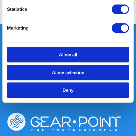
Statistics
Delen
Marketing
Heeft u vragen, neem gerust
Allow all
contact met ons op.
Out of the box met klanten meedenken
Allow selection
is onze kracht.
Deny
info@gearpoint.nl