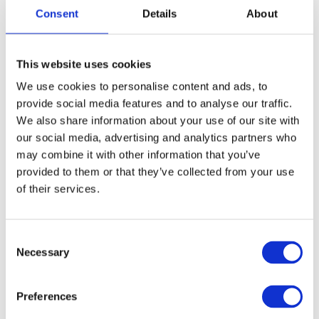
Consent
Details
About
GRATIS LEVERING VANAF € 100
This website uses cookies
14 DAGEN RETOURTERMIJN
We use cookies to personalise content and ads, to
350m2 FYSIEKE WINKEL
provide social media features and to analyse our traffic.
24/7 ONLINE WINKELEN
We also share information about your use of our site with
our social media, advertising and analytics partners who
may combine it with other information that you’ve
Productomschrijving
provided to them or that they’ve collected from your use
of their services.
Specificaties
Consent
Necessary
Selection
Media
Preferences
Reviews