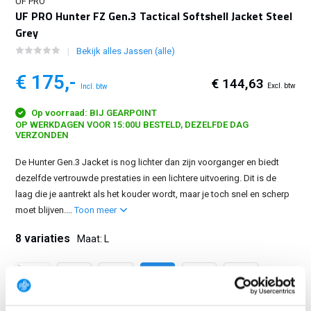
UF PRO
UF PRO Hunter FZ Gen.3 Tactical Softshell Jacket Steel
Grey
Bekijk alles Jassen (alle)
€ 175,-
€ 144,63
Excl. btw
Incl. btw
Op voorraad: BIJ GEARPOINT
OP WERKDAGEN VOOR 15:00U BESTELD, DEZELFDE DAG
VERZONDEN
De Hunter Gen.3 Jacket is nog lichter dan zijn voorganger en biedt
dezelfde vertrouwde prestaties in een lichtere uitvoering. Dit is de
laag die je aantrekt als het kouder wordt, maar je toch snel en scherp
moet blijven....
Toon meer
8 variaties
Maat: L
XS
S
M
L
XL
2XL
3XL
4XL