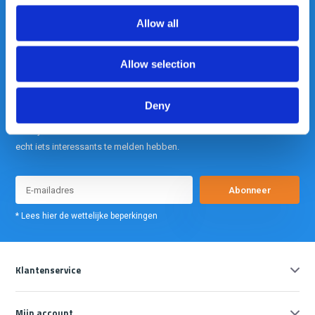
info@gearpoint.nl
Allow all
Allow selection
Deny
Meld je nu aan voor onze nieuwsbrief. We sturen deze alleen als we
echt iets interessants te melden hebben.
Abonneer
* Lees hier de wettelijke beperkingen
Klantenservice
Mijn account