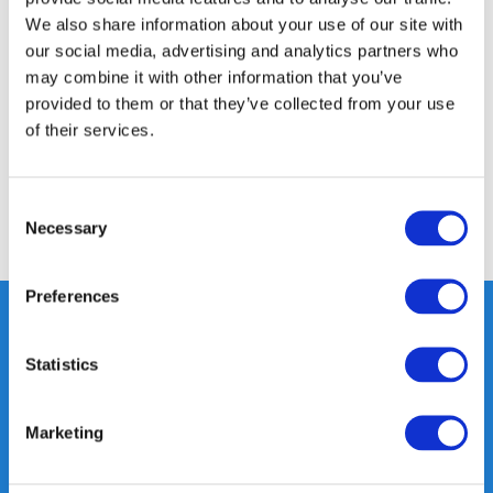
We also share information about your use of our site with
Productomschrijving
our social media, advertising and analytics partners who
may combine it with other information that you’ve
Specificaties
provided to them or that they’ve collected from your use
of their services.
Reviews
Consent
Necessary
Selection
Delen
Preferences
Statistics
Heeft u vragen, neem gerust
contact met ons op.
Marketing
Out of the box met klanten meedenken
is onze kracht.