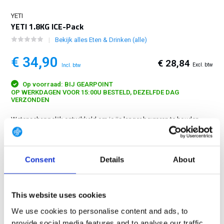
YETI
YETI 1.8KG ICE-Pack
Bekijk alles Eten & Drinken (alle)
€ 34,90
€ 28,84
Excl. btw
Incl. btw
Op voorraad: BIJ GEARPOINT
OP WERKDAGEN VOOR 15:00U BESTELD, DEZELFDE DAG
VERZONDEN
Wetenschappelijk ontwikkeld om je ijs langer bevroren te houden....
Toon meer
GRATIS LEVERING VANAF € 100
Consent
Details
About
14 DAGEN RETOURTERMIJN
350m2 FYSIEKE WINKEL
This website uses cookies
24/7 ONLINE WINKELEN
We use cookies to personalise content and ads, to
provide social media features and to analyse our traffic.