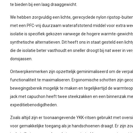
te bieden bij een laag draaggewicht.
We hebben zorgvuldig een lichte, gerecyclede nylon ripstop-bui
met een PFC-vrij duurzaam waterafstotend middel voor extra wee
isolatie is specifiek gekozen vanwege de hogere warmte-gewich
synthetische alternatieven. Dit heeft ons in staat gesteld een lich
die de isolatie beter vasthoudt en sneller droogt bij nat weer in ver
donsjassen.
Ontwerpkenmerken zijn opzettelijk geminimaliseerd om de verp
functionaliteit te maximaliseren. Ergonomische schotten zijn geco
bewegingsbereik mogelijk te maken en tegelijkertijd de warmteops
jack met capuchon heeft twee steekzakken en een binnenzak met 
expeditiebenodigdheden.
Zoals altijd zijn er toonaangevende YKK-ritsen gebruikt met overs
voor gemakkelijke toegang als je handschoenen draagt. Er zijn zo