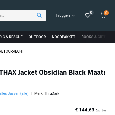
0
0
Inloggen
DIC & RESCUE
OUTDOOR
NOODPAKKET
BOOKS & GIFTS
 RETOURRECHT
THAX Jacket Obsidian Black Maat:
alles Jassen (alle)
Merk:
ThruDark
€ 144,63
Excl. btw