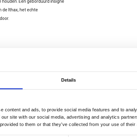
te houden. Een geborduurd insigne
n de Ithax, het echte
door.
WITH PFC FREE DWR TREATMENT
 CORE™ (BLUESIGN AND OEKO-
Details
M OR BREAK WHEN THE GOING GETS
D DRAWSTRING.
e content and ads, to provide social media features and to analy
 our site with our social media, advertising and analytics partn
 provided to them or that they’ve collected from your use of their
IGNIA ZIP PULLS