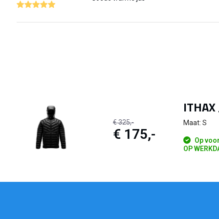
ITHAX 
€ 325,-
Maat: S
€ 175,-
Op voor
OP WERKDA