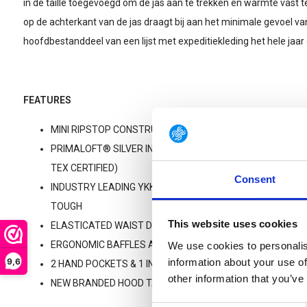
in de taille toegevoegd om de jas aan te trekken en warmte vast 
op de achterkant van de jas draagt ​​bij aan het minimale gevoel va
hoofdbestanddeel van een lijst met expeditiekleding het hele jaar 
FEATURES
MINI RIPSTOP CONSTRUCTION (100% RECYCLED NYLON) 
PRIMALOFT® SILVER INSULATION THERMOPLUME® CROSS
TEX CERTIFIED)
Consent
INDUSTRY LEADING YKK ZIPS - FOR ZIPS THAT WON’T JA
TOUGH
This website uses cookies
ELASTICATED WAIST DRAWSTRING, SLEEVE CUFFS & HOO
ERGONOMIC BAFFLES AND RAISED NECKLINE
We use cookies to personalis
9,6
information about your use of
2 HAND POCKETS & 1 INTERNAL ZIPPED POCKET
other information that you’ve
NEW BRANDED HOOD TAPING, EMBROIDERED INSIGNIA & INS