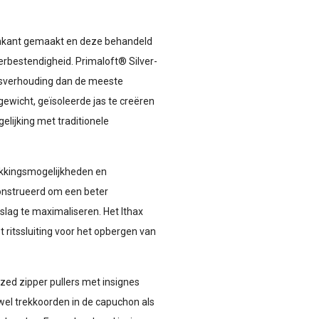
tenkant gemaakt en deze behandeld
rbestendigheid. Primaloft® Silver-
tsverhouding dan de meeste
tgewicht, geïsoleerde jas te creëren
gelijking met traditionele
akkingsmogelijkheden en
nstrueerd om een ​​beter
lag te maximaliseren. Het Ithax
ritssluiting voor het opbergen van
ized zipper pullers met insignes
wel trekkoorden in de capuchon als