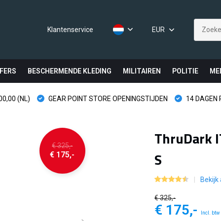
Klantenservice
EUR
FERS
BESCHERMENDE KLEDING
MILITAIREN
POLITIE
ME
0,00 (NL)
GEAR POINT STORE OPENINGSTIJDEN
14 DAGEN
ThruDark I
€ 325,-
S
€ 175,-
Bekijk 
€ 325,-
€ 175,-
Incl. btw