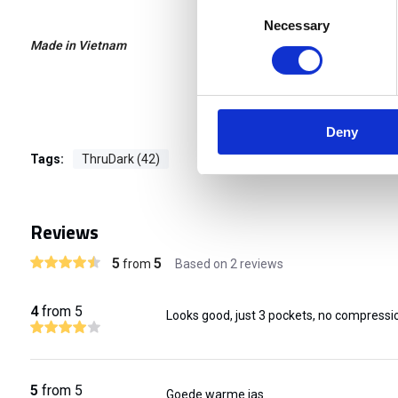
Consent
Necessary
Selection
Made in Vietnam
Deny
Tags:
ThruDark (42)
Reviews
5
5
from
Based on 2 reviews
4
from 5
Looks good, just 3 pockets, no compressio
5
from 5
Goede warme jas