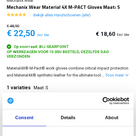
Mechanix Wear
Mechanix Wear Material 4X M-PACT Gloves Maat: S
Bekijk alles Handschoenen (alle)
€ 48,90
€ 22,50
€ 18,60
Excl. btw
Incl. btw
Op voorraad: BIJ GEARPOINT
OP WERKDAGEN VOOR 15:00U BESTELD, DEZELFDE DAG
VERZONDEN
Material4X® M-Pact® work gloves combine critical impact protection
and Material4X® synthetic leather for the ultimate tool....
Toon meer
1 variaties
Maat: S
S
Consent
Details
About
GRATIS LEVERING VANAF € 100