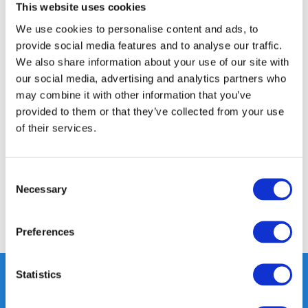
14 DAGEN RETOURTERMIJN
This website uses cookies
350m2 FYSIEKE WINKEL
We use cookies to personalise content and ads, to
24/7 ONLINE WINKELEN
provide social media features and to analyse our traffic.
We also share information about your use of our site with
our social media, advertising and analytics partners who
may combine it with other information that you’ve
Productomschrijving
provided to them or that they’ve collected from your use
of their services.
Specificaties
Consent
Reviews
Necessary
Selection
Delen
Preferences
Statistics