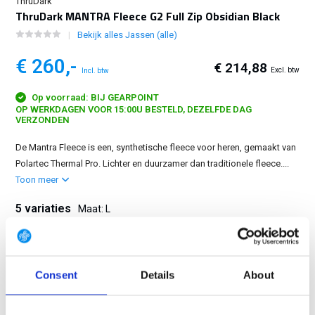
ThruDark
ThruDark MANTRA Fleece G2 Full Zip Obsidian Black
Bekijk alles Jassen (alle)
€ 260,-
€ 214,88
Excl. btw
Incl. btw
Op voorraad: BIJ GEARPOINT
OP WERKDAGEN VOOR 15:00U BESTELD, DEZELFDE DAG
VERZONDEN
De Mantra Fleece is een, synthetische fleece voor heren, gemaakt van
Polartec Thermal Pro. Lichter en duurzamer dan traditionele fleece....
Toon meer
5 variaties
Maat: L
S
M
L
XL
2XL
Consent
Details
About
GRATIS LEVERING VANAF € 100