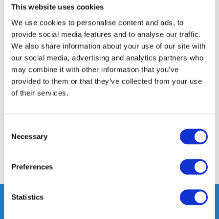
This website uses cookies
14 DAGEN RETOURTERMIJN
350m2 FYSIEKE WINKEL
We use cookies to personalise content and ads, to
provide social media features and to analyse our traffic.
24/7 ONLINE WINKELEN
We also share information about your use of our site with
our social media, advertising and analytics partners who
may combine it with other information that you’ve
Productomschrijving
provided to them or that they’ve collected from your use
of their services.
Specificaties
Consent
Reviews
Necessary
Selection
Delen
Preferences
Statistics