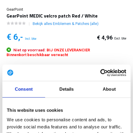
GearPoint
GearPoint MEDIC velcro patch Red / White
Bekijk alles Emblemen & Patches (alle)
€ 6,-
€ 4,96
Excl. btw
Incl. btw
Niet op voorraad:
BIJ ONZE LEVERANCIER
Binnenkort beschikbaar verwacht
MEDIC velcro patch Red / White, afmeting 140 x 25 mm...
Toon meer
GRATIS LEVERING VANAF € 100
Consent
Details
About
14 DAGEN RETOURTERMIJN
350m2 FYSIEKE WINKEL
24/7 ONLINE WINKELEN
This website uses cookies
We use cookies to personalise content and ads, to
provide social media features and to analyse our traffic.
Productomschrijving