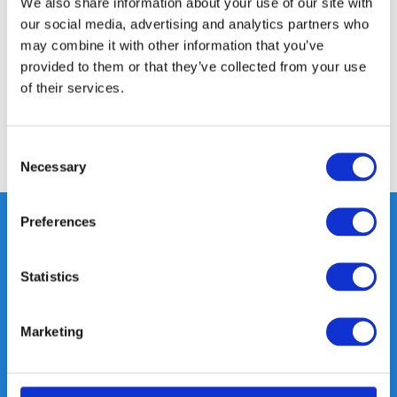
We also share information about your use of our site with
our social media, advertising and analytics partners who
may combine it with other information that you’ve
Specificaties
provided to them or that they’ve collected from your use
of their services.
Reviews
Consent
Delen
Necessary
Selection
Preferences
Heeft u vragen, neem gerust
Statistics
contact met ons op.
Out of the box met klanten meedenken
Marketing
is onze kracht.
info@gearpoint.nl