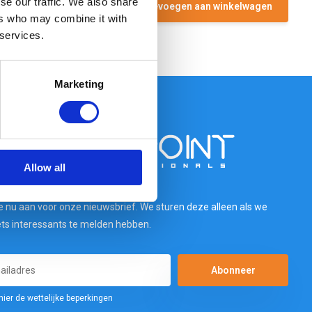
se our traffic. We also share
Toevoegen aan winkelwagen
ers who may combine it with
 services.
Marketing
Allow all
e nu aan voor onze nieuwsbrief. We sturen deze alleen als we
ets interessants te melden hebben.
Abonneer
hier de wettelijke beperkingen