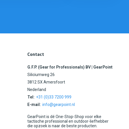
Contact
G.F.P. (Gear for Professionals) BV | GearPoint
Siliciumweg 26
3812 SX Amersfoort
Nederland
Tel:
+31 (0)33 7200 999
E-mail:
info@gearpoint.nl
GearPoint is dé One-Stop-Shop voor elke
tactische professional en outdoor-liefhebber
die opzoek is naar de beste producten.