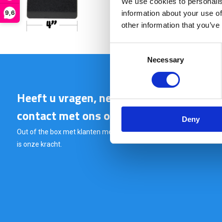
€ 4,50
We use cookies to personalis
Op voor
9,6
information about your use of
OP WERKDA
other information that you’ve
Consent
Necessary
Selection
Heeft u vragen, neem gerust
contact met ons op.
Deny
Out of the box met klanten meedenken
is onze kracht.