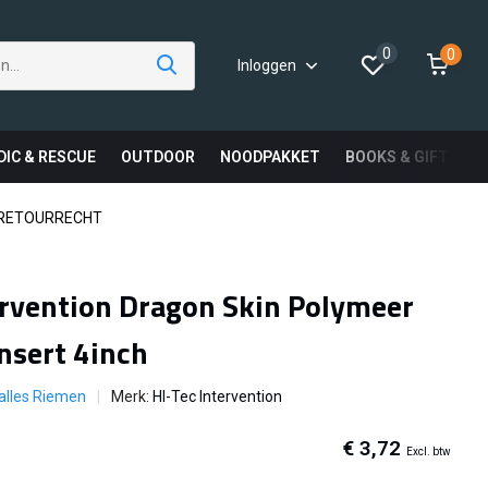
0
0
Inloggen
DIC & RESCUE
OUTDOOR
NOODPAKKET
BOOKS & GIFTS
 RETOURRECHT
ervention Dragon Skin Polymeer
Insert 4inch
 alles Riemen
Merk:
HI-Tec Intervention
€ 3,72
Excl. btw