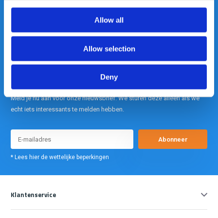
Allow all
info@gearpoint.nl
Allow selection
Deny
Meld je nu aan voor onze nieuwsbrief. We sturen deze alleen als we
echt iets interessants te melden hebben.
Abonneer
* Lees hier de wettelijke beperkingen
Klantenservice