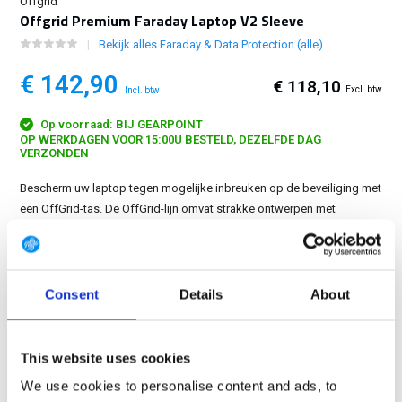
Offgrid
Offgrid Premium Faraday Laptop V2 Sleeve
Bekijk alles Faraday & Data Protection (alle)
€ 142,90
€ 118,10
Excl. btw
Incl. btw
Op voorraad: BIJ GEARPOINT
OP WERKDAGEN VOOR 15:00U BESTELD, DEZELFDE DAG
VERZONDEN
Bescherm uw laptop tegen mogelijke inbreuken op de beveiliging met
een OffGrid-tas. De OffGrid-lijn omvat strakke ontwerpen met
steekloze, thermisch gelaste naden en een nieuw magnetisch,
enkelvoudig klittenband-sluitingsmechanisme....
Toon meer
Consent
Details
About
GRATIS LEVERING VANAF € 100
14 DAGEN RETOURTERMIJN
350m2 FYSIEKE WINKEL
This website uses cookies
24/7 ONLINE WINKELEN
We use cookies to personalise content and ads, to