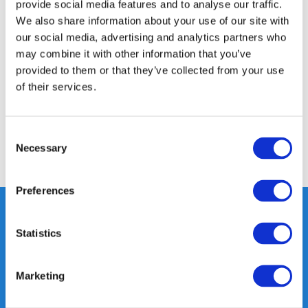
provide social media features and to analyse our traffic.
We also share information about your use of our site with
Productomschrijving
our social media, advertising and analytics partners who
may combine it with other information that you’ve
provided to them or that they’ve collected from your use
Specificaties
of their services.
Reviews
Consent
Necessary
Selection
Delen
Preferences
Statistics
Heeft u vragen, neem gerust
contact met ons op.
Marketing
Out of the box met klanten meedenken
is onze kracht.