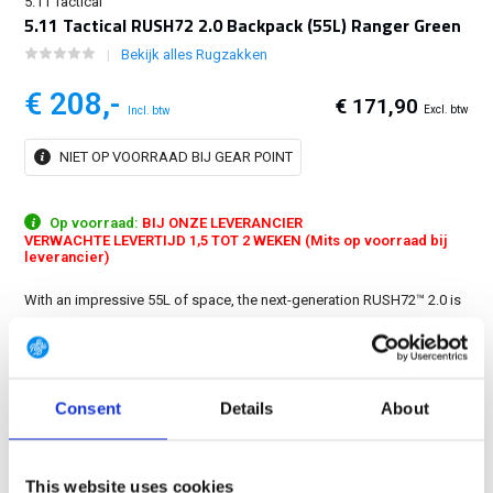
5.11 Tactical
5.11 Tactical RUSH72 2.0 Backpack (55L) Ranger Green
Bekijk alles Rugzakken
€ 208,-
€ 171,90
Excl. btw
Incl. btw
NIET OP VOORRAAD BIJ GEAR POINT
Op voorraad:
BIJ ONZE LEVERANCIER
VERWACHTE LEVERTIJD 1,5 TOT 2 WEKEN (Mits op voorraad bij
leverancier)
With an impressive 55L of space, the next-generation RUSH72™ 2.0 is
the ultimate extended-range bag for tactical missions, long-range
deployments, staying a few days in the great outdoors, or bugging
out during an emergency....
Toon meer
Consent
Details
About
GRATIS LEVERING VANAF € 100
14 DAGEN RETOURTERMIJN
This website uses cookies