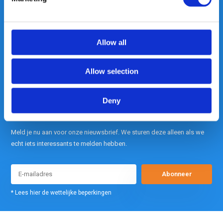
contact met ons op.
Out of the box met klanten meedenken
is onze kracht.
Allow all
info@gearpoint.nl
Allow selection
Deny
Meld je nu aan voor onze nieuwsbrief. We sturen deze alleen als we
echt iets interessants te melden hebben.
Abonneer
* Lees hier de wettelijke beperkingen