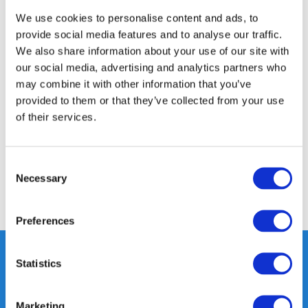
350m2 FYSIEKE WINKEL
We use cookies to personalise content and ads, to
24/7 ONLINE WINKELEN
provide social media features and to analyse our traffic.
We also share information about your use of our site with
our social media, advertising and analytics partners who
Productomschrijving
may combine it with other information that you’ve
provided to them or that they’ve collected from your use
of their services.
Specificaties
Reviews
Consent
Necessary
Selection
Delen
Preferences
Statistics
Heeft u vragen, neem gerust
Marketing