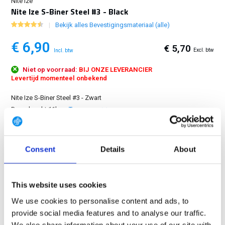
Nite Ize
Nite Ize S-Biner Steel #3 - Black
Bekijk alles Bevestigingsmateriaal (alle)
€ 6,90
€ 5,70
Excl. btw
Incl. btw
Niet op voorraad:
BIJ ONZE LEVERANCIER
Levertijd momenteel onbekend
Nite Ize S-Biner Steel #3 - Zwart
Draagkracht 11kg...
Toon meer
GRATIS LEVERING VANAF € 100
Consent
Details
About
14 DAGEN RETOURTERMIJN
350m2 FYSIEKE WINKEL
24/7 ONLINE WINKELEN
This website uses cookies
We use cookies to personalise content and ads, to
provide social media features and to analyse our traffic.
Productomschrijving
We also share information about your use of our site with