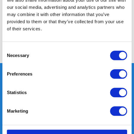
our social media, advertising and analytics partners who
Specificaties
may combine it with other information that you’ve
provided to them or that they’ve collected from your use
of their services.
Reviews
Consent
Delen
Necessary
Selection
Preferences
Heeft u vragen, neem gerust
Statistics
contact met ons op.
Out of the box met klanten meedenken
Marketing
is onze kracht.
info@gearpoint.nl