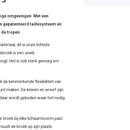
tige omgevingen. Met een
n gepatenteerd taillesysteem en
 de tropen.
iaal, dit is onze lichtste
sbroek is een uniek
roogt. Het is ook sterk genoeg om
 de kenmerkende flexibiliteit van
kunt maken. De knieën en wreef zijn
daar wordt geboden waar het nodig
 broek bij elke lichaamsvorm past.
houdt de broek op zijn plaats