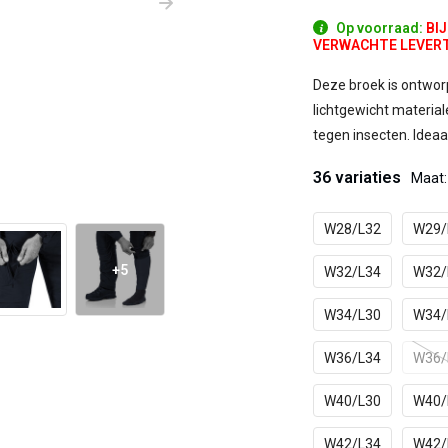
Op voorraad:
BI
VERWACHTE LEVERTIJ
Deze broek is ontwor
lichtgewicht materia
tegen insecten. Ideaal
36 variaties
Maat
W28/L32
W29/
+5
W32/L34
W32/
W34/L30
W34/
W36/L34
W36/
W40/L30
W40/
W42/L34
W42/