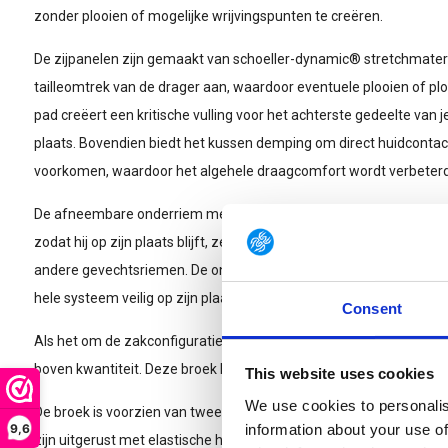
zonder plooien of mogelijke wrijvingspunten te creëren.
De zijpanelen zijn gemaakt van schoeller-dynamic® stretchmateri
tailleomtrek van de drager aan, waardoor eventuele plooien of pl
pad creëert een kritische vulling voor het achterste gedeelte van j
plaats. Bovendien biedt het kussen demping om direct huidcontact
voorkomen, waardoor het algehele draagcomfort wordt verbeterd
De afneembare onderriem met zijverstevigingen zorgt ervoor dat
zodat hij op zijn plaats blijft, zelfs als hij zware uitrusting draagt,
andere gevechtsriemen. De ondergordel is voorzien van een met k
hele systeem veilig op zijn plaats houdt.
Consent
Als het om de zakconfiguratie gaat, geeft de Striker TT Combat Pan
boven kwantiteit. Deze broek heeft in totaal zes zakken.
This website uses cookies
We use cookies to personalis
De broek is voorzien van twee mesh steekzakken en twee specia
9,6
information about your use of
zijn uitgerust met elastische houders aan de binnenkant voor het 