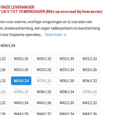
J ONZE LEVERANCIER
D 5 TOT 10 WERKDAGEN (Mits op voorraad bij leverancier)
pen voor warme, vochtige omgevingen en is voorzien van
len, kniebescherming, een eigen taillesysteem en bescherming
 voor tropische operaties....
Toon meer
: W34/L34
L32
W30/L30
W30/L32
W32/L30
W32/L32
L36
W33/L30
W33/L32
W33/L34
W33/L36
L32
W34/L34
W34/L36
W36/L30
W36/L32
L36
W38/L30
W38/L32
W38/L34
W38/L36
L32
W40/L34
W40/L36
W42/L30
W42/L32
L36
W44/L30
W44/L32
W44/L34
W44/L36