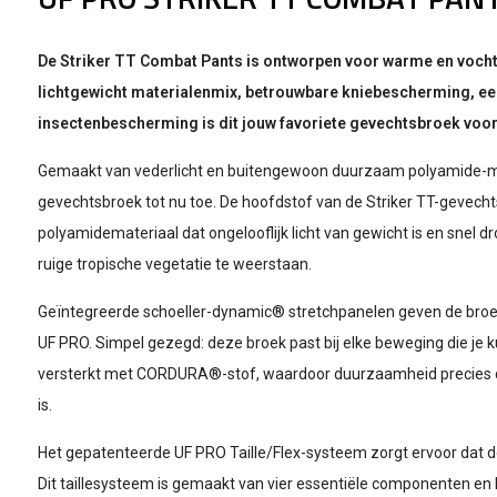
De Striker TT Combat Pants is ontworpen voor warme en voch
lichtgewicht materialenmix, betrouwbare kniebescherming, ee
insectenbescherming is dit jouw favoriete gevechtsbroek voor
Gemaakt van vederlicht en buitengewoon duurzaam polyamide-mater
gevechtsbroek tot nu toe. De hoofdstof van de Striker TT-gevecht
polyamidemateriaal dat ongelooflijk licht van gewicht is en snel d
ruige tropische vegetatie te weerstaan.
Geïntegreerde schoeller-dynamic® stretchpanelen geven de broek
UF PRO. Simpel gezegd: deze broek past bij elke beweging die je 
versterkt met CORDURA®-stof, waardoor duurzaamheid precies 
is.
Het gepatenteerde UF PRO Taille/Flex-systeem zorgt ervoor dat de
Dit taillesysteem is gemaakt van vier essentiële componenten en 