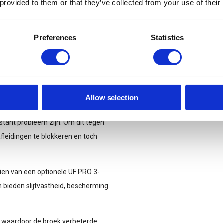
 provided to them or that they’ve collected from your use of their
Preferences
Statistics
t bescherming tegen insecten en
en op afstand worden gehouden,
ste ventilatieopeningen in de
Allow selection
elijk kan stromen.
nstant probleem zijn. Om dit tegen
fleidingen te blokkeren en toch
ien van een optionele UF PRO 3-
bieden slijtvastheid, bescherming
 waardoor de broek verbeterde