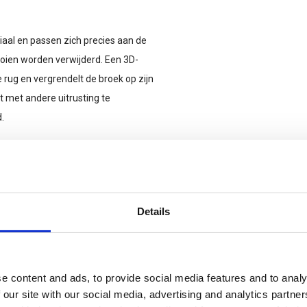
aal en passen zich precies aan de
ooien worden verwijderd. Een 3D-
e rug en vergrendelt de broek op zijn
 met andere uitrusting te
.
 de broek kan worden vastgezet,
 en is compatibel met holsters of
unststof versterkte gesp die het
Details
ts prioriteit aan functionaliteit
e content and ads, to provide social media features and to analy
le meszakken. Deze grote zijzakken
 our site with our social media, advertising and analytics partn
vastzetten van kleinere spullen en