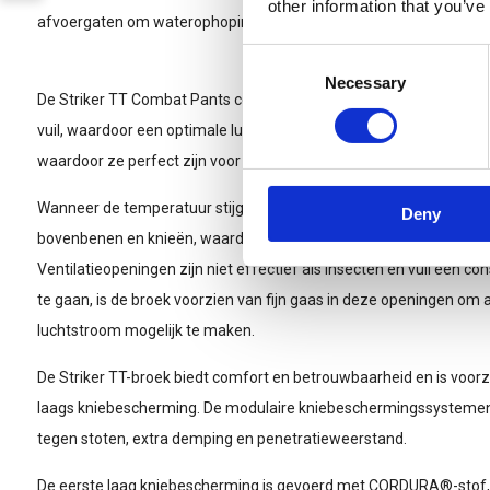
other information that you’ve
afvoergaten om waterophoping te voorkomen.
Consent
Necessary
Selection
De Striker TT Combat Pants combineren effectieve ventilatie me
vuil, waardoor een optimale luchtstroom mogelijk is en afleiding
waardoor ze perfect zijn voor zware buitenomstandigheden.
Wanneer de temperatuur stijgt, heeft de broek strategisch geplaat
Deny
bovenbenen en knieën, waardoor frisse lucht bij elke beweging vrij
Ventilatieopeningen zijn niet effectief als insecten en vuil een co
te gaan, is de broek voorzien van fijn gaas in deze openingen om a
luchtstroom mogelijk te maken.
De Striker TT-broek biedt comfort en betrouwbaarheid en is voorz
laags kniebescherming. De modulaire kniebeschermingssystemen 
tegen stoten, extra demping en penetratieweerstand.
De eerste laag kniebescherming is gevoerd met CORDURA®-stof,