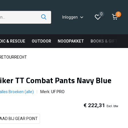
0
0
Inloggen
DIC & RESCUE
OUTDOOR
NOODPAKKET
BOOKS & GIFTS
 RETOURRECHT
iker TT Combat Pants Navy Blue
alles Broeken (alle)
Merk:
UF PRO
€ 222,31
Excl. btw
AAD BIJ GEAR POINT