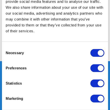
provide social media features and to analyse our traffic.
Productomschrijving
We also share information about your use of our site with
our social media, advertising and analytics partners who
may combine it with other information that you’ve
Specificaties
provided to them or that they’ve collected from your use
of their services.
Reviews
Consent
Delen
Necessary
Selection
Preferences
Heeft u vragen, neem gerust
Statistics
contact met ons op.
Out of the box met klanten meedenken
Marketing
is onze kracht.