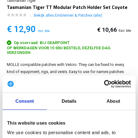
Tasmanian Tiger
Tasmanian Tiger TT Modular Patch Holder Set Coyote
Bekijk alles Emblemen & Patches (alle)
€ 12,90
€ 10,66
Excl. btw
Incl. btw
Op voorraad: BIJ GEARPOINT
OP WERKDAGEN VOOR 15:00U BESTELD, DEZELFDE DAG
VERZONDEN
MOLLE compatible patches with Velcro. They can be fixed to every
kind of equipment, rigs, and vests. Easy to use for names patches
and gear identification kits....
Toon meer
GRATIS LEVERING VANAF € 100
Consent
Details
About
14 DAGEN RETOURTERMIJN
350m2 FYSIEKE WINKEL
24/7 ONLINE WINKELEN
This website uses cookies
We use cookies to personalise content and ads, to