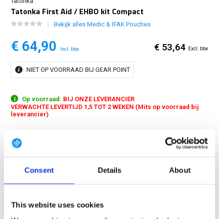
Tatonka
Tatonka First Aid / EHBO kit Compact
Bekijk alles Medic & IFAK Pouches
€ 64,90
€ 53,64
Excl. btw
Incl. btw
NIET OP VOORRAAD BIJ GEAR POINT
Op voorraad:
BIJ ONZE LEVERANCIER
VERWACHTE LEVERTIJD 1,5 TOT 2 WEKEN (Mits op voorraad bij
leverancier)
The First Aid Compact by Tatonka is a basic first aid kit for one or two
people and for one- to three-day trips....
Toon meer
Consent
Details
About
GRATIS LEVERING VANAF € 100
14 DAGEN RETOURTERMIJN
350m2 FYSIEKE WINKEL
This website uses cookies
24/7 ONLINE WINKELEN