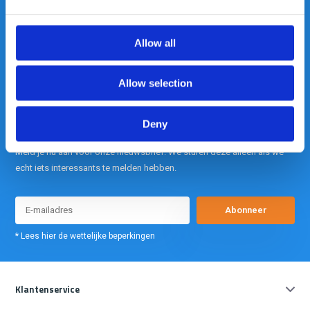
is onze kracht.
Allow all
info@gearpoint.nl
Allow selection
Deny
Meld je nu aan voor onze nieuwsbrief. We sturen deze alleen als we
echt iets interessants te melden hebben.
Abonneer
* Lees hier de wettelijke beperkingen
Klantenservice