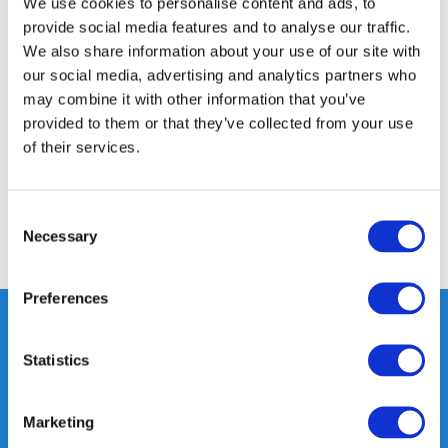
We use cookies to personalise content and ads, to
provide social media features and to analyse our traffic.
We also share information about your use of our site with
Productomschrijving
our social media, advertising and analytics partners who
may combine it with other information that you’ve
provided to them or that they’ve collected from your use
Specificaties
of their services.
Reviews
Consent
Necessary
Selection
Delen
Preferences
Statistics
Heeft u vragen, neem gerust
contact met ons op.
Marketing
Out of the box met klanten meedenken