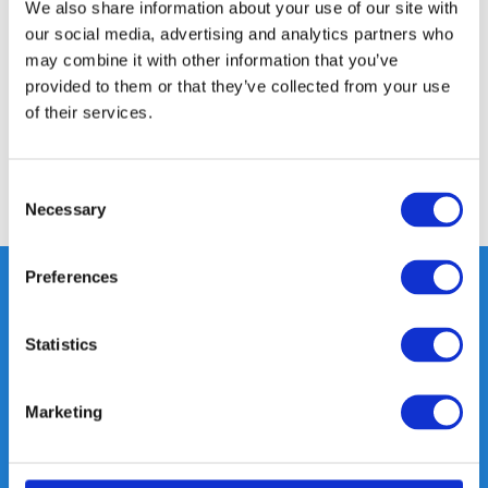
Productomschrijving
We also share information about your use of our site with
our social media, advertising and analytics partners who
may combine it with other information that you’ve
Specificaties
provided to them or that they’ve collected from your use
of their services.
Reviews
Consent
Delen
Necessary
Selection
Preferences
Heeft u vragen, neem gerust
Statistics
contact met ons op.
Out of the box met klanten meedenken
Marketing
is onze kracht.