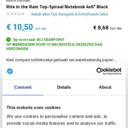
Rite in the Rain
Rite in the Rain Top-Spiraal Notebook 4x6" Black
Bekijk alles Tijd, Navigatie & Schrijfwaren (alle)
€ 10,50
€ 8,68
Excl. btw
Incl. btw
Op voorraad: BIJ GEARPOINT
OP WERKDAGEN VOOR 15:00U BESTELD, DEZELFDE DAG
VERZONDEN
Klein compact notitieboekje gemaakt van waterbestendig papier....
Toon meer
GRATIS LEVERING VANAF € 100
Consent
Details
About
14 DAGEN RETOURTERMIJN
350m2 FYSIEKE WINKEL
24/7 ONLINE WINKELEN
This website uses cookies
We use cookies to personalise content and ads, to
provide social media features and to analyse our traffic.