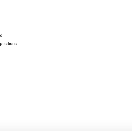
rd
 positions