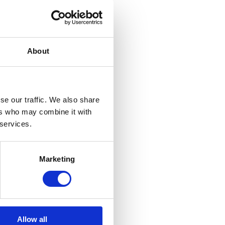
About
se our traffic. We also share
ers who may combine it with
 services.
Marketing
Allow all