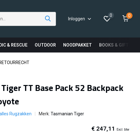
0
0
Inloggen
DIC & RESCUE
OUTDOOR
NOODPAKKET
BOOKS & GIFTS
 RETOURRECHT
Tiger TT Base Pack 52 Backpack
oyote
 alles Rugzakken
Merk:
Tasmanian Tiger
€ 247,11
Excl. btw