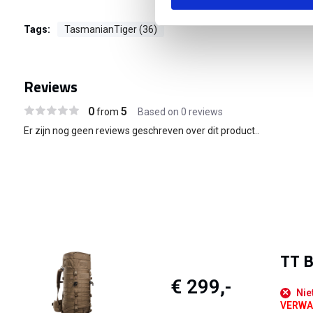
Tags:
TasmanianTiger (36)
Reviews
0
5
from
Based on 0 reviews
Er zijn nog geen reviews geschreven over dit product..
TT B
€ 299,-
Nie
VERWAC