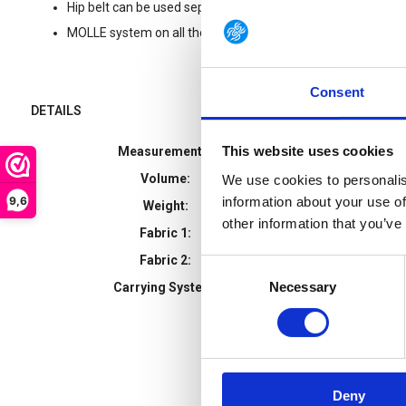
Hip belt can be used separately as a Warrior Belt
MOLLE system on all the important attachment areas
Consent
DETAILS
This website uses cookies
Measurements:
74 x 31 x 23 cm
Volume:
52 l
We use cookies to personalis
9,6
information about your use of
Weight:
2,67 kg
other information that you’ve
Fabric 1:
CORDURA® 700 d
Fabric 2:
T-Square Rip FD
Consent
Necessary
Selection
Carrying System:
V2 Plus-System (
Deny