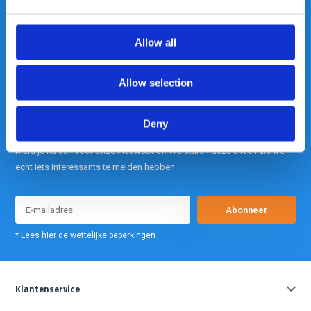
is onze kracht.
Allow all
info@gearpoint.nl
Allow selection
Deny
Meld je nu aan voor onze nieuwsbrief. We sturen deze alleen als we
echt iets interessants te melden hebben.
Abonneer
* Lees hier de wettelijke beperkingen
Klantenservice