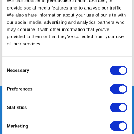
We use cookies to personalise content and ads, to
provide social media features and to analyse our traffic.
We also share information about your use of our site with
Productomschrijving
our social media, advertising and analytics partners who
may combine it with other information that you’ve
provided to them or that they’ve collected from your use
Specificaties
of their services.
Reviews
Consent
Necessary
Selection
Delen
Preferences
Statistics
Heeft u vragen, neem gerust
contact met ons op.
Marketing
Out of the box met klanten meedenken