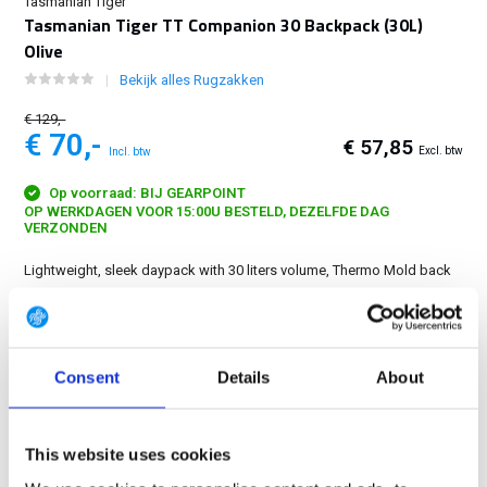
Tasmanian Tiger
Tasmanian Tiger TT Companion 30 Backpack (30L)
Olive
Bekijk alles Rugzakken
€ 129,-
€ 70,-
€ 57,85
Excl. btw
Incl. btw
Op voorraad: BIJ GEARPOINT
OP WERKDAGEN VOOR 15:00U BESTELD, DEZELFDE DAG
VERZONDEN
Lightweight, sleek daypack with 30 liters volume, Thermo Mold back
system and a MOLLE hook-and-loop patch on the back panel of the
main compartment for individual configuration....
Toon meer
Consent
Details
About
GRATIS LEVERING VANAF € 100
14 DAGEN RETOURTERMIJN
350m2 FYSIEKE WINKEL
This website uses cookies
24/7 ONLINE WINKELEN