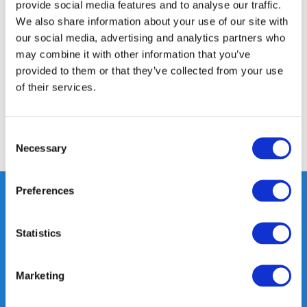
provide social media features and to analyse our traffic.
Productomschrijving
We also share information about your use of our site with
our social media, advertising and analytics partners who
may combine it with other information that you’ve
Specificaties
provided to them or that they’ve collected from your use
of their services.
Reviews
Consent
Delen
Necessary
Selection
Preferences
Heeft u vragen, neem gerust
Statistics
contact met ons op.
Out of the box met klanten meedenken
Marketing
is onze kracht.