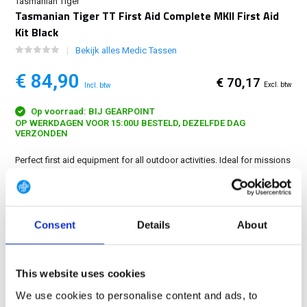
Tasmanian Tiger
Tasmanian Tiger TT First Aid Complete MKII First Aid
Kit Black
Bekijk alles Medic Tassen
€ 84,90
€ 70,17
Excl. btw
Incl. btw
Op voorraad: BIJ GEARPOINT
OP WERKDAGEN VOOR 15:00U BESTELD, DEZELFDE DAG
VERZONDEN
Perfect first aid equipment for all outdoor activities. Ideal for missions
up to 7 days and for 1 - 4 people....
Toon meer
GRATIS LEVERING VANAF € 100
Consent
Details
About
14 DAGEN RETOURTERMIJN
350m2 FYSIEKE WINKEL
24/7 ONLINE WINKELEN
This website uses cookies
We use cookies to personalise content and ads, to