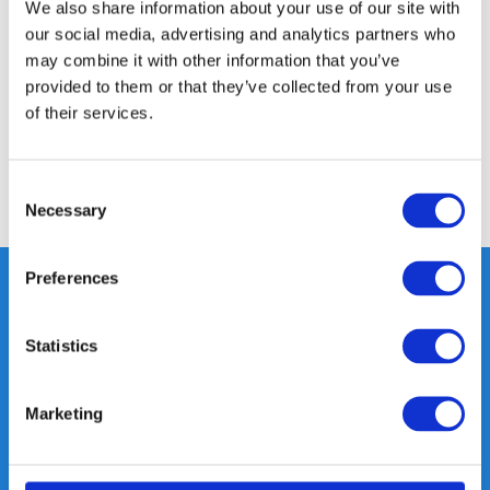
Productomschrijving
We also share information about your use of our site with
our social media, advertising and analytics partners who
may combine it with other information that you’ve
Specificaties
provided to them or that they’ve collected from your use
of their services.
Reviews
Consent
Delen
Necessary
Selection
Preferences
Heeft u vragen, neem gerust
Statistics
contact met ons op.
Out of the box met klanten meedenken
Marketing
is onze kracht.