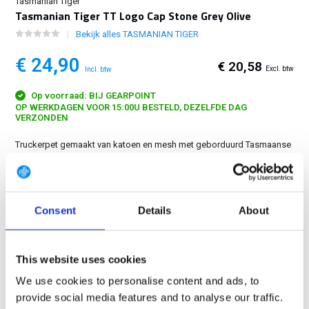
Tasmanian Tiger
Tasmanian Tiger TT Logo Cap Stone Grey Olive
Bekijk alles TASMANIAN TIGER
€ 24,90
€ 20,58
Excl. btw
Incl. btw
Op voorraad: BIJ GEARPOINT
OP WERKDAGEN VOOR 15:00U BESTELD, DEZELFDE DAG
VERZONDEN
Truckerpet gemaakt van katoen en mesh met geborduurd Tasmaanse
tijgerlogo op de voorkant. Verstelbare maat....
Toon meer
GRATIS LEVERING VANAF € 100
Consent
Details
About
14 DAGEN RETOURTERMIJN
350m2 FYSIEKE WINKEL
24/7 ONLINE WINKELEN
This website uses cookies
We use cookies to personalise content and ads, to
provide social media features and to analyse our traffic.