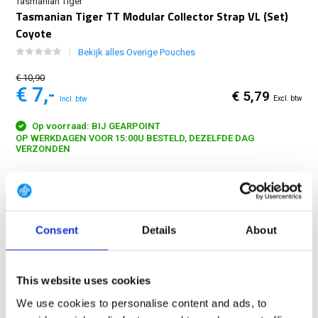
Tasmanian Tiger
Tasmanian Tiger TT Modular Collector Strap VL (Set)
Coyote
Bekijk alles Overige Pouches
€ 10,90
€ 7,-
€ 5,79
Excl. btw
Incl. btw
Op voorraad: BIJ GEARPOINT
OP WERKDAGEN VOOR 15:00U BESTELD, DEZELFDE DAG
VERZONDEN
Flat bungee cord strip for small medical gear with a hook-and-loop
back panel....
Toon meer
Consent
Details
About
GRATIS LEVERING VANAF € 100
14 DAGEN RETOURTERMIJN
350m2 FYSIEKE WINKEL
This website uses cookies
24/7 ONLINE WINKELEN
We use cookies to personalise content and ads, to