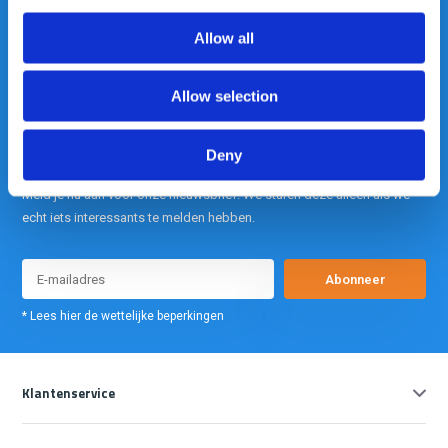
Allow all
info@gearpoint.nl
Allow selection
Deny
Meld je nu aan voor onze nieuwsbrief. We sturen deze alleen als we
echt iets interessants te melden hebben.
Abonneer
* Lees hier de wettelijke beperkingen
Klantenservice