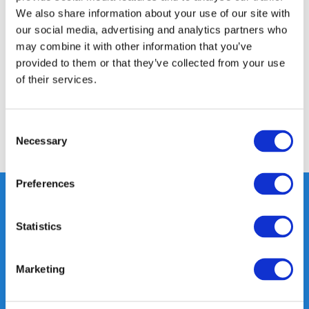
We also share information about your use of our site with
Productomschrijving
our social media, advertising and analytics partners who
may combine it with other information that you’ve
Specificaties
provided to them or that they’ve collected from your use
of their services.
Reviews
Consent
Necessary
Selection
Delen
Preferences
Statistics
Heeft u vragen, neem gerust
contact met ons op.
Marketing
Out of the box met klanten meedenken
is onze kracht.