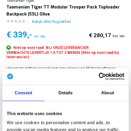
Tasmanian Tiger
Tasmanian Tiger TT Modular Trooper Pack Toploader
Backpack (55L) Olive
Bekijk alles Rugzakken
€ 339,-
€ 280,17
Excl. btw
Incl. btw
Niet op voorraad:
BIJ ONZE LEVERANCIER
VERWACHTE LEVERTIJD 1,5 TOT 2 WEKEN (Mits op voorraad bij
leverancier)
Universele militaire rugzak met een volume van 55 liter heeft twee
bevestigbare vakken en het V2 Plus-draagsysteem....
Toon meer
GRATIS LEVERING VANAF € 100
Consent
Details
About
14 DAGEN RETOURTERMIJN
350m2 FYSIEKE WINKEL
This website uses cookies
24/7 ONLINE WINKELEN
We use cookies to personalise content and ads, to
provide social media features and to analyse our traffic.