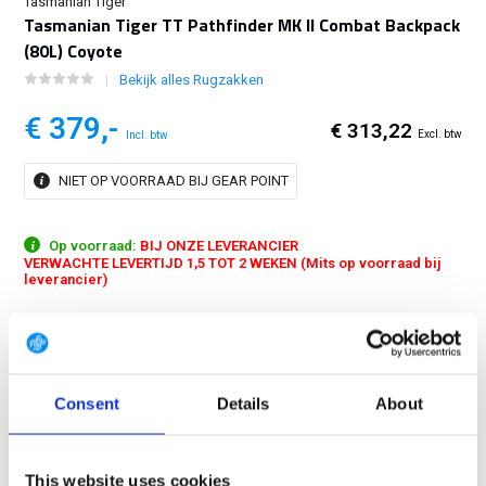
Tasmanian Tiger
Tasmanian Tiger TT Pathfinder MK II Combat Backpack
(80L) Coyote
Bekijk alles Rugzakken
€ 379,-
€ 313,22
Excl. btw
Incl. btw
NIET OP VOORRAAD BIJ GEAR POINT
Op voorraad:
BIJ ONZE LEVERANCIER
VERWACHTE LEVERTIJD 1,5 TOT 2 WEKEN (Mits op voorraad bij
leverancier)
Fully-fledged combat backpack for several days in the field. Large,
variable volume compression flap on the front for helmets etc....
Toon meer
Consent
Details
About
GRATIS LEVERING VANAF € 100
14 DAGEN RETOURTERMIJN
This website uses cookies