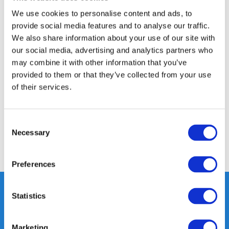
350m2 FYSIEKE WINKEL
We use cookies to personalise content and ads, to
24/7 ONLINE WINKELEN
provide social media features and to analyse our traffic.
We also share information about your use of our site with
our social media, advertising and analytics partners who
Productomschrijving
may combine it with other information that you’ve
provided to them or that they’ve collected from your use
of their services.
Specificaties
Reviews
Consent
Necessary
Selection
Delen
Preferences
Statistics
Heeft u vragen, neem gerust
Marketing