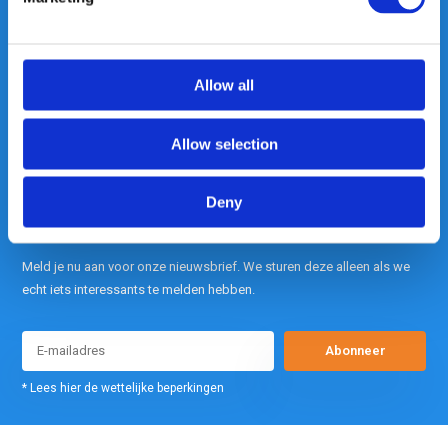
contact met ons op.
Out of the box met klanten meedenken
is onze kracht.
Allow all
info@gearpoint.nl
Allow selection
Deny
Meld je nu aan voor onze nieuwsbrief. We sturen deze alleen als we
echt iets interessants te melden hebben.
Abonneer
* Lees hier de wettelijke beperkingen