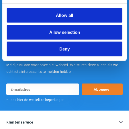
is onze kracht.
Allow all
info@gearpoint.nl
Allow selection
Deny
Meld je nu aan voor onze nieuwsbrief. We sturen deze alleen als we
echt iets interessants te melden hebben.
Abonneer
* Lees hier de wettelijke beperkingen
Klantenservice