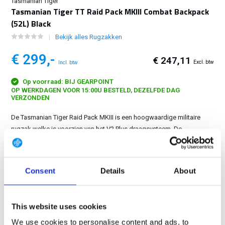
Tasmanian Tiger
Tasmanian Tiger TT Raid Pack MKIII Combat Backpack
(52L) Black
Bekijk alles Rugzakken
€ 299,-
€ 247,11
Excl. btw
Incl. btw
Op voorraad: BIJ GEARPOINT
OP WERKDAGEN VOOR 15:00U BESTELD, DEZELFDE DAG
VERZONDEN
De Tasmanian Tiger Raid Pack MKIII is een hoogwaardige militaire
rugzak welke is voorzien van het V2 Plus draagsysteem. De
verwijderbare heupband kan ook gebruikt worden als battle-belt....
Toon meer
Consent
Details
About
GRATIS LEVERING VANAF € 100
14 DAGEN RETOURTERMIJN
This website uses cookies
350m2 FYSIEKE WINKEL
24/7 ONLINE WINKELEN
We use cookies to personalise content and ads, to