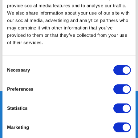
provide social media features and to analyse our traffic.
We also share information about your use of our site with
our social media, advertising and analytics partners who
Productomschrijving
may combine it with other information that you’ve
provided to them or that they’ve collected from your use
Specificaties
of their services.
Reviews
Consent
Necessary
Selection
Delen
Preferences
Statistics
Heeft u vragen, neem gerust
contact met ons op.
Marketing
Out of the box met klanten meedenken