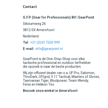
Contact
G.F.P. (Gear for Professionals) BV | GearPoint
Siliciumweg 26
3812 SX Amersfoort
Nederland
Tel:
+31 (0)33 7200 999
E-mail:
info@gearpoint.nl
GearPoint is dé One-Stop-Shop voor elke
tactische professional en outdoor-liefhebber
die opzoek is naar de beste producten.
Wij zijn officieel dealer van o.a. UF Pro, Salomon,
ThruDark, Offgrid, 5.11 Tactical, Masters of Gloves,
Tasmanian Tiger, Woolpower, Team Wendy,
Fenix en Helikon-Tex.
Bezoek onze winkel in Amersfoort