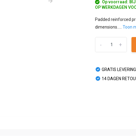
Op voorraad: BI
OP WERKDAGEN VOO
Padded reinforced pr
dimensions.....
Toon 
-
+
GRATIS LEVERING
14 DAGEN RETO