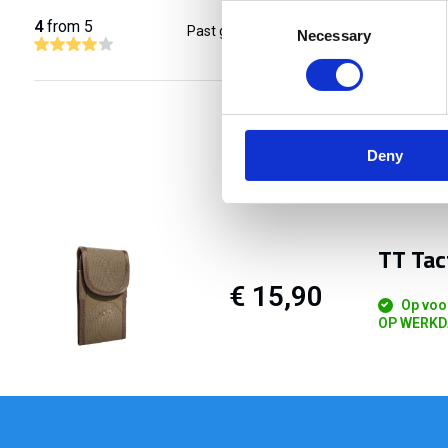
Consent
4
from 5
Past goed op draagband
Necessary
Selection
Deny
TT Tac
€ 15,90
Op voo
OP WERKD