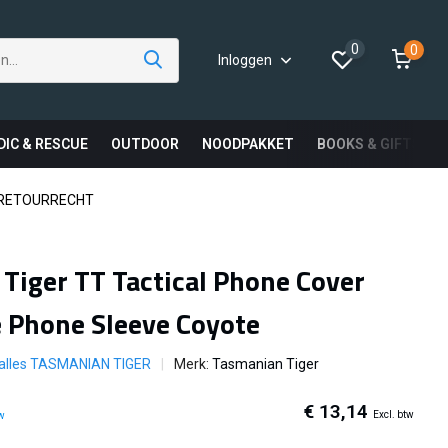
0
0
Inloggen
DIC & RESCUE
OUTDOOR
NOODPAKKET
BOOKS & GIFTS
 RETOURRECHT
Tiger TT Tactical Phone Cover
 Phone Sleeve Coyote
 alles TASMANIAN TIGER
Merk:
Tasmanian Tiger
€ 13,14
Excl. btw
tw