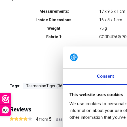
Measurements:
17 x 9,5 x 1 cm
Inside Dimensions:
16 x 8 x 1 cm
Weight:
75 g
Fabric 1:
CORDURA® 700
Consent
Tags:
TasmanianTiger (36)
This website uses cookies
We use cookies to personalis
Reviews
9,6
information about your use of
other information that you’ve
4
5
from
Based on 1 reviews