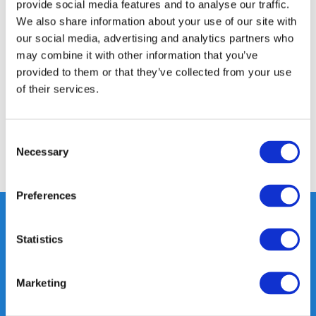
provide social media features and to analyse our traffic.
We also share information about your use of our site with
Productomschrijving
our social media, advertising and analytics partners who
may combine it with other information that you’ve
provided to them or that they’ve collected from your use
Specificaties
of their services.
Reviews
Consent
Necessary
Selection
Delen
Preferences
Statistics
Heeft u vragen, neem gerust
contact met ons op.
Marketing
Out of the box met klanten meedenken
is onze kracht.