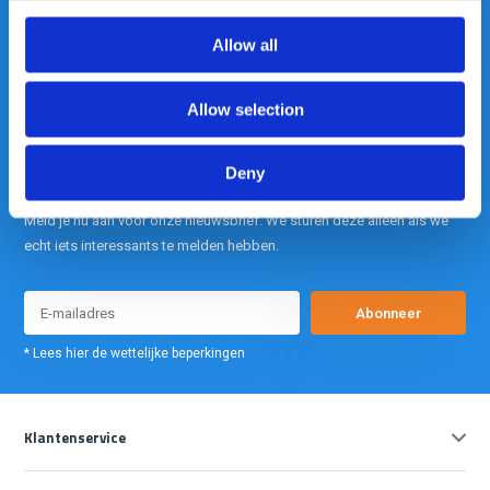
Allow all
info@gearpoint.nl
Allow selection
Deny
Meld je nu aan voor onze nieuwsbrief. We sturen deze alleen als we
echt iets interessants te melden hebben.
Abonneer
* Lees hier de wettelijke beperkingen
Klantenservice