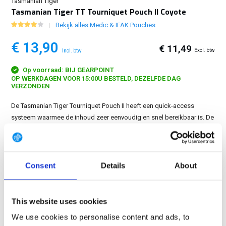
Tasmanian Tiger
Tasmanian Tiger TT Tourniquet Pouch II Coyote
Bekijk alles Medic & IFAK Pouches
€ 13,90
€ 11,49
Excl. btw
Incl. btw
Op voorraad: BIJ GEARPOINT
OP WERKDAGEN VOOR 15:00U BESTELD, DEZELFDE DAG
VERZONDEN
De Tasmanian Tiger Tourniquet Pouch II heeft een quick-access
systeem waarmee de inhoud zeer eenvoudig en snel bereikbaar is. De
pouch is uiteraard voorzien van molle voor eenvoudige bevestiging
op plate carrier, tactisch vest, tas, etc....
Toon meer
Consent
Details
About
GRATIS LEVERING VANAF € 100
14 DAGEN RETOURTERMIJN
350m2 FYSIEKE WINKEL
This website uses cookies
24/7 ONLINE WINKELEN
We use cookies to personalise content and ads, to