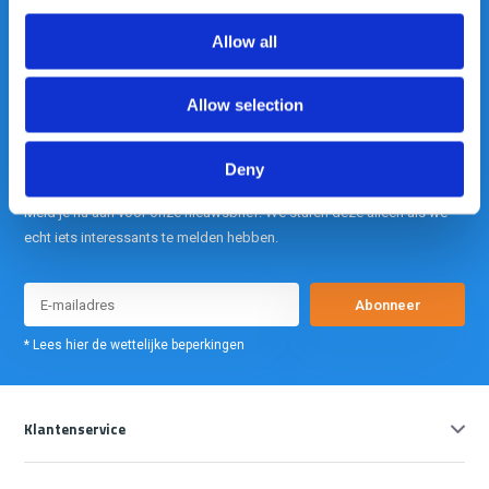
Allow all
info@gearpoint.nl
Allow selection
Deny
Meld je nu aan voor onze nieuwsbrief. We sturen deze alleen als we
echt iets interessants te melden hebben.
Abonneer
* Lees hier de wettelijke beperkingen
Klantenservice