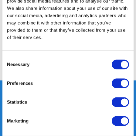
provide social media features and to analyse our traffic.
We also share information about your use of our site with
Productomschrijving
our social media, advertising and analytics partners who
may combine it with other information that you’ve
provided to them or that they’ve collected from your use
Specificaties
of their services.
Reviews
Consent
Necessary
Selection
Delen
Preferences
Statistics
Heeft u vragen, neem gerust
contact met ons op.
Marketing
Out of the box met klanten meedenken
is onze kracht.