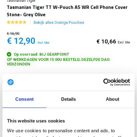
Tasmanian Tiger
Tasmanian Tiger TT W-Pouch A5 WR Cell Phone Cover
Stone- Grey Olive
Bekijk alles Overige Pouches
€ 16,90
€ 12,90
€ 10,66
Excl. btw
Incl. btw
Op voorraad: BIJ GEARPOINT
OP WERKDAGEN VOOR 15:00U BESTELD, DEZELFDE DAG
VERZONDEN
Water repellent document pouch with dimensions 26 x 22 cm....
Toon meer
Consent
Details
About
GRATIS LEVERING VANAF € 100
14 DAGEN RETOURTERMIJN
350m2 FYSIEKE WINKEL
This website uses cookies
24/7 ONLINE WINKELEN
We use cookies to personalise content and ads, to