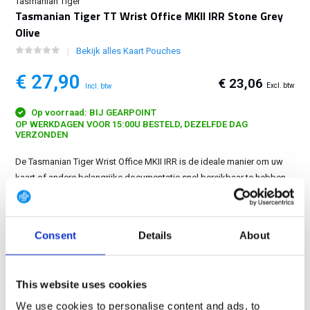
Tasmanian Tiger
Tasmanian Tiger TT Wrist Office MKII IRR Stone Grey
Olive
Bekijk alles Kaart Pouches
€ 27,90
€ 23,06
Excl. btw
Incl. btw
Op voorraad: BIJ GEARPOINT
OP WERKDAGEN VOOR 15:00U BESTELD, DEZELFDE DAG
VERZONDEN
De Tasmanian Tiger Wrist Office MKII IRR is de ideale manier om uw
kaart of andere belangrijke documentatie snel bereikbaar te hebben....
Toon meer
GRATIS LEVERING VANAF € 100
Consent
Details
About
14 DAGEN RETOURTERMIJN
350m2 FYSIEKE WINKEL
This website uses cookies
24/7 ONLINE WINKELEN
We use cookies to personalise content and ads, to