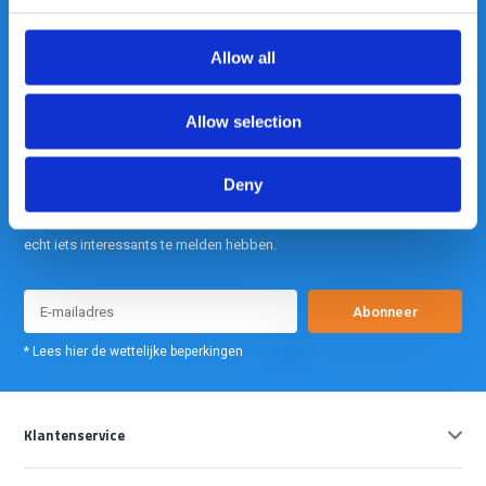
info@gearpoint.nl
Allow all
Allow selection
Deny
Meld je nu aan voor onze nieuwsbrief. We sturen deze alleen als we
echt iets interessants te melden hebben.
Abonneer
* Lees hier de wettelijke beperkingen
Klantenservice