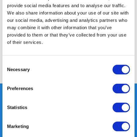
provide social media features and to analyse our traffic.
We also share information about your use of our site with
Productomschrijving
our social media, advertising and analytics partners who
may combine it with other information that you’ve
Specificaties
provided to them or that they’ve collected from your use
of their services.
Reviews
Consent
Necessary
Selection
Delen
Preferences
Statistics
Heeft u vragen, neem gerust
contact met ons op.
Marketing
Out of the box met klanten meedenken
is onze kracht.