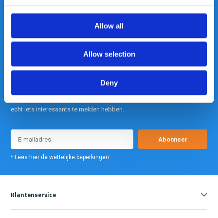
info@gearpoint.nl
Allow all
Allow selection
Deny
Meld je nu aan voor onze nieuwsbrief. We sturen deze alleen als we
echt iets interessants te melden hebben.
Abonneer
* Lees hier de wettelijke beperkingen
Klantenservice