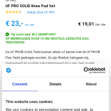
UF PRO
UF PRO SOLID Knee Pad Set
Bekijk alles UF PRO
€ 23,-
€ 19,01
Excl. btw
Incl. btw
Op voorraad: BIJ GEARPOINT
OP WERKDAGEN VOOR 15:00U BESTELD, DEZELFDE DAG
VERZONDEN
De UF PRO® Solid- Pads kunnen alleen of samen met de UF PRO®
Flex- Pads gedragen worden. Ze zijn flexibel, halogeen-vrij,
vlamwerend en worden gekarakteriseerd door een zeer goede
hydrolyse en bestendigheid tegen lage temperaturen....
Toon meer
GRATIS LEVERING VANAF € 100
Consent
Details
About
14 DAGEN RETOURTERMIJN
350m2 FYSIEKE WINKEL
This website uses cookies
24/7 ONLINE WINKELEN
We use cookies to personalise content and ads, to