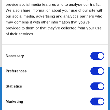
provide social media features and to analyse our traffic.
We also share information about your use of our site with
Productomschrijving
our social media, advertising and analytics partners who
may combine it with other information that you’ve
Specificaties
provided to them or that they’ve collected from your use
of their services.
Reviews
Consent
Necessary
Delen
Selection
Preferences
Statistics
Heeft u vragen, neem gerust
contact met ons op.
Marketing
Out of the box met klanten meedenken
is onze kracht.