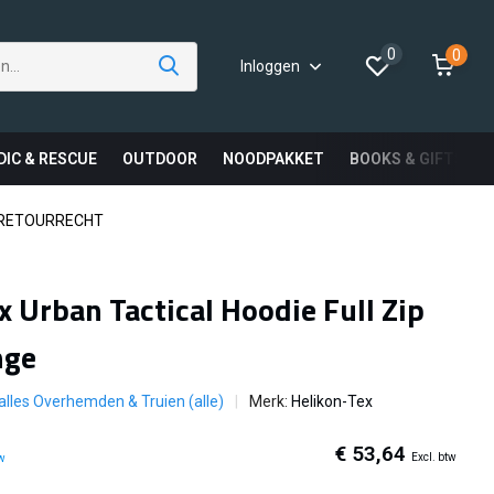
0
0
Inloggen
DIC & RESCUE
OUTDOOR
NOODPAKKET
BOOKS & GIFTS
 RETOURRECHT
x Urban Tactical Hoodie Full Zip
nge
 alles Overhemden & Truien (alle)
Merk:
Helikon-Tex
€ 53,64
Excl. btw
tw