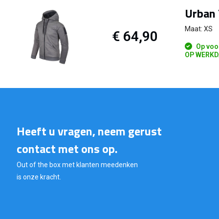
Urban 
Maat: XS
€ 64,90
Op voo
OP WERKD
Heeft u vragen, neem gerust
contact met ons op.
Out of the box met klanten meedenken
is onze kracht.