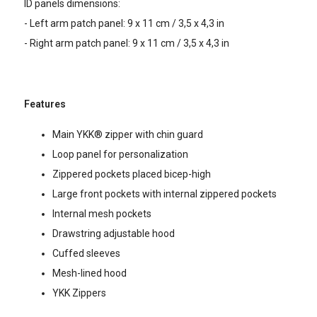
ID panels dimensions:
- Left arm patch panel: 9 x 11 cm / 3,5 x 4,3 in
- Right arm patch panel: 9 x 11 cm / 3,5 x 4,3 in
Features
Main YKK® zipper with chin guard
Loop panel for personalization
Zippered pockets placed bicep-high
Large front pockets with internal zippered pockets
Internal mesh pockets
Drawstring adjustable hood
Cuffed sleeves
Mesh-lined hood
YKK Zippers