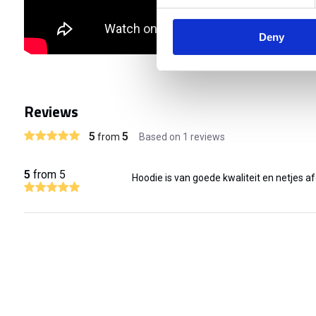
Deny
Reviews
5
5
from
Based on 1 reviews
5
from 5
Hoodie is van goede kwaliteit en netjes a