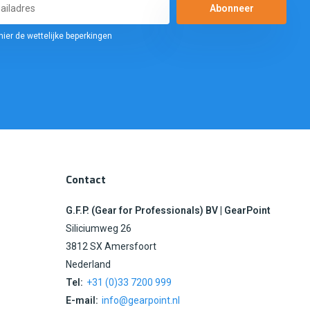
Abonneer
hier de wettelijke beperkingen
Contact
G.F.P. (Gear for Professionals) BV | GearPoint
Siliciumweg 26
3812 SX Amersfoort
Nederland
Tel:
+31 (0)33 7200 999
E-mail:
info@gearpoint.nl