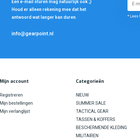
Een e-mail sturen mag natuurlijk ook ;)
Houd er alleen rekening mee dat het
* Lees 
antwoord wat langer kan duren.
info@gearpoint.nl
Mijn account
Categorieën
Registreren
NIEUW
Mijn bestellingen
SUMMER SALE
Mijn verlanglijst
TACTICAL GEAR
TASSEN & KOFFERS
BESCHERMENDE KLEDING
MILITAIREN