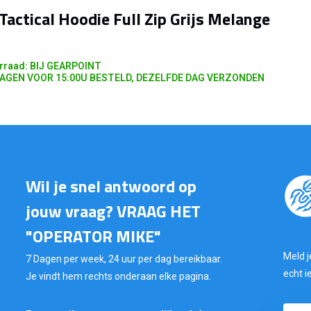
Tactical Hoodie Full Zip Grijs Melange
rraad: BIJ GEARPOINT
AGEN VOOR 15:00U BESTELD, DEZELFDE DAG VERZONDEN
Wil je snel antwoord op
jouw vraag? VRAAG HET
"OPERATOR MIKE"
Meld j
7 Dagen per week, 24 uur per dag bereikbaar.
echt i
Je vindt hem rechts onderaan elke pagina.