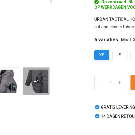
Op voorraad: BI
OP WERKDAGEN VOO
URBAN TACTICAL HOODIE
cut and elastic fabric
6 variaties
Maat: 
XS
S
+4
-
+
GRATIS LEVERING
14 DAGEN RETO