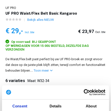
UF PRO
UF PRO Waist/Flex Belt Basic Kangaroo
Bekijk alles NIEUW
€ 29,-
€ 23,97
Excl. btw
Incl. btw
Op voorraad: BIJ GEARPOINT
OP WERKDAGEN VOOR 15:00U BESTELD, DEZELFDE DAG
VERZONDEN
De Waist/Flex belt past perfect bij uw UF PRO-broek en zorgt ervoor
dat deze op de juiste plek blijft zitten, terwijl comfort en functionaliteit
behouden blijven....
Toon meer
6 variaties
Maat: W32-34
W26-29
W30-31
W32-34
W35-37
W38-40
W41-50
Consent
Details
About