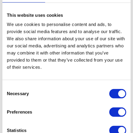
This website uses cookies
GRATIS LEVERING VANAF € 100
We use cookies to personalise content and ads, to
14 DAGEN RETOURTERMIJN
provide social media features and to analyse our traffic.
350m2 FYSIEKE WINKEL
We also share information about your use of our site with
24/7 ONLINE WINKELEN
our social media, advertising and analytics partners who
may combine it with other information that you’ve
provided to them or that they’ve collected from your use
Productomschrijving
of their services.
Specificaties
Consent
Necessary
Selection
Reviews
Preferences
Delen
Statistics