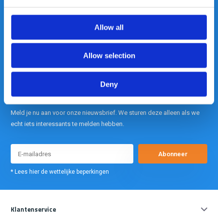
is onze kracht.
Allow all
info@gearpoint.nl
Allow selection
Deny
Meld je nu aan voor onze nieuwsbrief. We sturen deze alleen als we
echt iets interessants te melden hebben.
Abonneer
* Lees hier de wettelijke beperkingen
Klantenservice