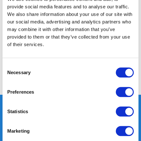
provide social media features and to analyse our traffic.
We also share information about your use of our site with
our social media, advertising and analytics partners who
Productomschrijving
may combine it with other information that you’ve
provided to them or that they’ve collected from your use
Specificaties
of their services.
Reviews
Consent
Necessary
Selection
Delen
Preferences
Statistics
Heeft u vragen, neem gerust
contact met ons op.
Marketing
Out of the box met klanten meedenken