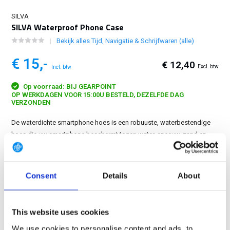
SILVA
SILVA Waterproof Phone Case
Bekijk alles Tijd, Navigatie & Schrijfwaren (alle)
€ 15,-
€ 12,40
Excl. btw
Incl. btw
Op voorraad: BIJ GEARPOINT
OP WERKDAGEN VOOR 15:00U BESTELD, DEZELFDE DAG
VERZONDEN
De waterdichte smartphone hoes is een robuuste, waterbestendige
hoes die uw smartphone beschermt tegen water, sneeuw, zand en
vuil. Dankzij de transparante, touchscreen-compatibele hoes kunt u
uw smartphone gebruiken zonder deze te verwijderen....
Toon meer
Consent
Details
About
GRATIS LEVERING VANAF € 100
14 DAGEN RETOURTERMIJN
This website uses cookies
350m2 FYSIEKE WINKEL
We use cookies to personalise content and ads, to
24/7 ONLINE WINKELEN