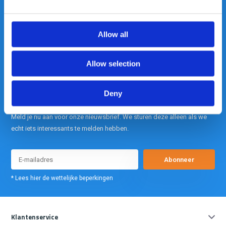
is onze kracht.
Allow all
info@gearpoint.nl
Allow selection
Deny
Meld je nu aan voor onze nieuwsbrief. We sturen deze alleen als we
echt iets interessants te melden hebben.
Abonneer
* Lees hier de wettelijke beperkingen
Klantenservice