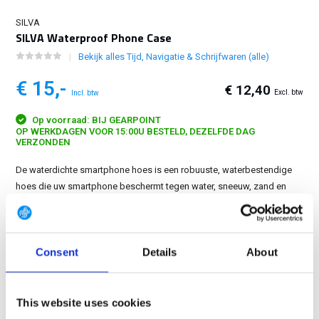
SILVA
SILVA Waterproof Phone Case
Bekijk alles Tijd, Navigatie & Schrijfwaren (alle)
€ 15,-
€ 12,40
Excl. btw
Incl. btw
Op voorraad: BIJ GEARPOINT
OP WERKDAGEN VOOR 15:00U BESTELD, DEZELFDE DAG
VERZONDEN
De waterdichte smartphone hoes is een robuuste, waterbestendige
hoes die uw smartphone beschermt tegen water, sneeuw, zand en
vuil. Dankzij de transparante, touchscreen-compatibele hoes kunt u
uw smartphone gebruiken zonder deze te verwijderen....
Toon meer
Consent
Details
About
GRATIS LEVERING VANAF € 100
14 DAGEN RETOURTERMIJN
350m2 FYSIEKE WINKEL
This website uses cookies
24/7 ONLINE WINKELEN