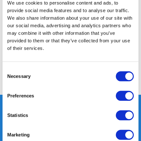
We use cookies to personalise content and ads, to
provide social media features and to analyse our traffic.
We also share information about your use of our site with
Productomschrijving
our social media, advertising and analytics partners who
may combine it with other information that you’ve
provided to them or that they’ve collected from your use
Specificaties
of their services.
Reviews
Consent
Necessary
Selection
Delen
Preferences
Statistics
Heeft u vragen, neem gerust
contact met ons op.
Marketing
Out of the box met klanten meedenken